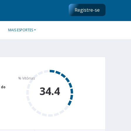
Registre-se
MAIS ESPORTES
34.4
 do