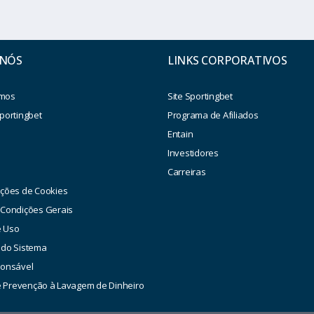
 NÓS
LINKS CORPORATIVOS
mos
Site Sportingbet
portingbet
Programa de Afiliados
Entain
Investidores
a
Carreiras
ações de Cookies
 Condições Gerais
e Uso
 do Sistema
ponsável
de Prevenção à Lavagem de Dinheiro