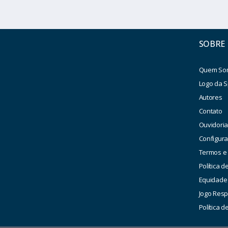
SOBRE
Quem So
Logo da S
Autores
Contato
Ouvidori
Configur
Termos e
Política d
Equidade
Jogo Res
Política 