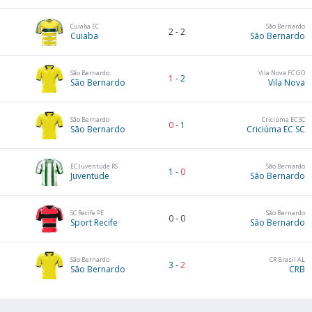
Cuiaba EC
São Bernardo
2
-
2
Cuiaba
São Bernardo
São Bernardo
Vila Nova FC GO
1
-
2
São Bernardo
Vila Nova
São Bernardo
Criciúma EC SC
0
-
1
São Bernardo
Criciúma EC SC
EC Juventude RS
São Bernardo
1
-
0
Juventude
São Bernardo
SC Recife PE
São Bernardo
0
-
0
Sport Recife
São Bernardo
São Bernardo
CR Brasil AL
3
-
2
São Bernardo
CRB