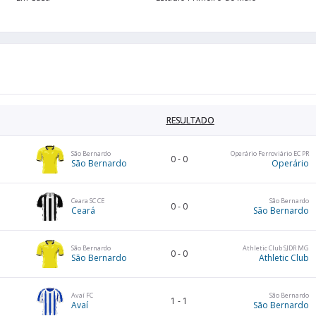
RESULTADO
São Bernardo
Operário Ferroviário EC PR
0
-
0
São Bernardo
Operário
Ceara SC CE
São Bernardo
0
-
0
Ceará
São Bernardo
São Bernardo
Athletic Club SJDR MG
0
-
0
São Bernardo
Athletic Club
Avaí FC
São Bernardo
1
-
1
Avaí
São Bernardo