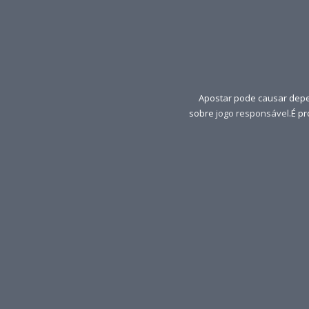
Apostar pode causar depe
sobre
jogo responsável
.É p