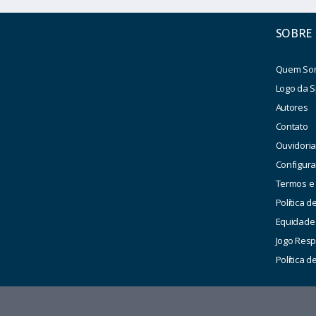
SOBRE
Quem So
Logo da S
Autores
Contato
Ouvidori
Configur
Termos e
Política d
Equidade
Jogo Res
Política 