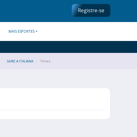
Registre-se
MAIS ESPORTES
SéRIE A ITALIANA
Times