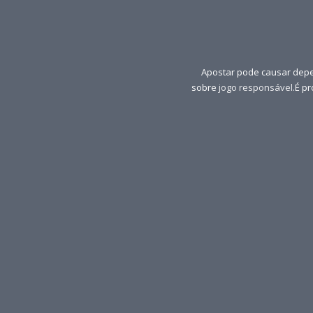
Apostar pode causar depe
sobre
jogo responsável
.É p