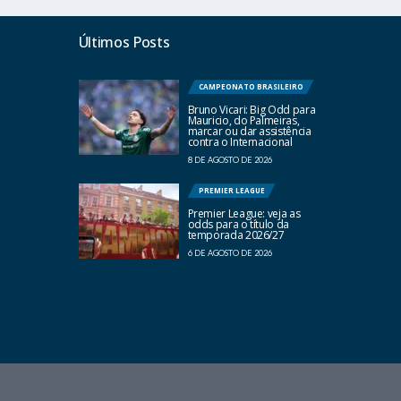
Últimos Posts
CAMPEONATO BRASILEIRO
Bruno Vicari: Big Odd para
Mauricio, do Palmeiras,
marcar ou dar assistência
contra o Internacional
8 DE AGOSTO DE 2026
PREMIER LEAGUE
Premier League: veja as
odds para o título da
temporada 2026/27
6 DE AGOSTO DE 2026