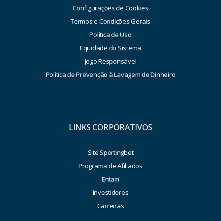
Configurações de Cookies
Termos e Condições Gerais
Política de Uso
Equidade do Sistema
Jogo Responsável
Política de Prevenção à Lavagem de Dinheiro
LINKS CORPORATIVOS
Site Sportingbet
Programa de Afiliados
Entain
Investidores
Carreiras