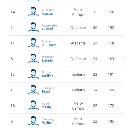
Meio-
Lundgren
14
31
190
65
Gustav
Campo
Lagerbielke
2
Defensor
26
193
80
Gustaf
Elianga
11
Atacante
24
178
70
Anthony
Svensson
8
Defensor
24
183
72
Daniel
Ellborg
12
Goleiro
23
191
85
Melker
Tornqvist
1
Goleiro
24
195
87
Noel
Meio-
Ayari
18
22
172
69
Yasin
Campo
Meio-
Swedberg
6
22
185
80
Williot
Campo