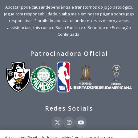
Apostar pode causar dependência e transtornos do jogo patológico.
Jogue com responsabilidade. Saiba mais em nossa página sobre
jogo
responsável
. É proibido apostar usando recursos de programas
assistenciais, tais como o Bolsa Família e o Benefício de Prestação
Continuada.
Patrocinadora Oficial
Redes Sociais
Ao clicar em “Aceitar todos os cookies”, você concorda com o