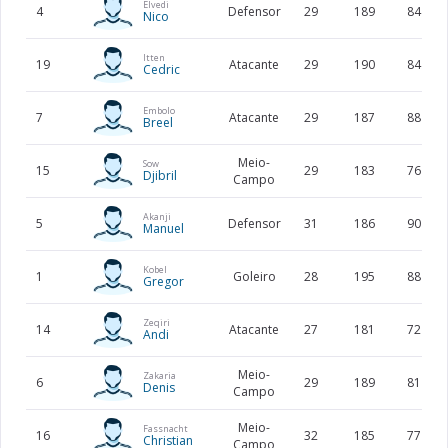
Elvedi
4
Defensor
29
189
84
Nico
Itten
19
Atacante
29
190
84
Cedric
Embolo
7
Atacante
29
187
88
Breel
Meio-
Sow
15
29
183
76
Djibril
Campo
Akanji
5
Defensor
31
186
90
Manuel
Kobel
1
Goleiro
28
195
88
Gregor
Zeqiri
14
Atacante
27
181
72
Andi
Meio-
Zakaria
6
29
189
81
Denis
Campo
Meio-
Fassnacht
16
32
185
77
Christian
Campo