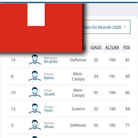
Elenco Completo
CAMISA
JOGADOR
POSIÇÃO
IDADE
ALTURA
PESO
P
Rodriguez
13
Defensor
33
180
81
Ricardo
Meio-
Freuler
8
34
181
80
Remo
Campo
Meio-
Xhaka
10
33
186
80
Granit
Campo
Mvogo
12
Goleiro
32
190
84
Yvon
Widmer
3
Defensor
33
183
77
Silvan