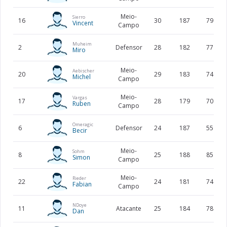
Meio-
Sierro
16
30
187
79
Vincent
Campo
Muheim
2
Defensor
28
182
77
Miro
Meio-
Aebischer
20
29
183
74
Michel
Campo
Meio-
Vargas
17
28
179
70
Ruben
Campo
Omeragic
6
Defensor
24
187
55
Becir
Meio-
Sohm
8
25
188
85
Simon
Campo
Meio-
Rieder
22
24
181
74
Fabian
Campo
NDoye
11
Atacante
25
184
78
Dan