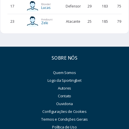
Blondel
17
Defensor
29
183
75
Lucas
Amdouni
23
Atacante
25
185
79
Zeki
SOBRE NÓS
Quem Somos
Logo da Sportingbet
Autores
Contato
Ouvidoria
Configurações de Cookies
Termos e Condições Gerais
Política de Uso