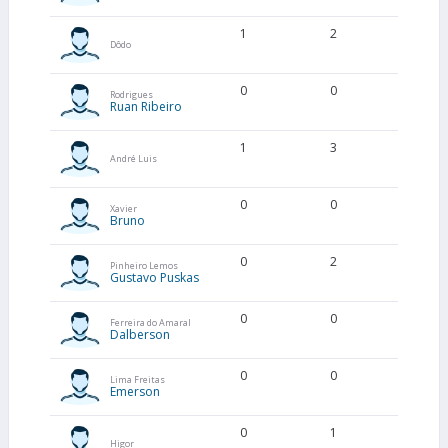
1
2
0
Dôdo
0
0
0
Rodrigues
Ruan Ribeiro
1
3
0
André Luis
0
0
0
Xavier
Bruno
0
2
0
Pinheiro Lemos
Gustavo Puskas
0
0
0
Ferreira do Amaral
Dalberson
0
0
0
Lima Freitas
Emerson
0
1
0
Higor