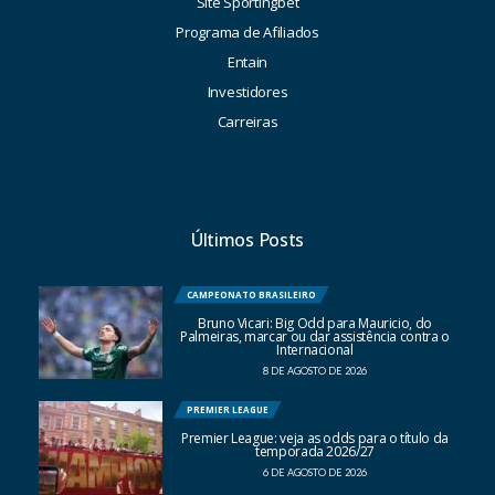
Site Sportingbet
Programa de Afiliados
Entain
Investidores
Carreiras
Últimos Posts
CAMPEONATO BRASILEIRO
Bruno Vicari: Big Odd para Mauricio, do
Palmeiras, marcar ou dar assistência contra o
Internacional
8 DE AGOSTO DE 2026
PREMIER LEAGUE
Premier League: veja as odds para o título da
temporada 2026/27
6 DE AGOSTO DE 2026