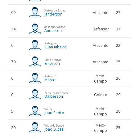
Santos de Souza
99
Atacante
27
169
Janderson
de Jesus Santos
14
Defensor
31
185
Anderson
Rodrigues
0
Atacante
22
177
Ruan Ribeiro
Lima Freitas
70
Atacante
25
169
Emerson
Meio-
Antonio
0
26
180
Marco
Campo
Ferreira do Amaral
0
Goleiro
29
191
Dalberson
Meio-
Vieira
5
28
173
Joao Pedro
Campo
Meio-
Vilela de Sousa
20
25
181
Joao Lucas
Campo