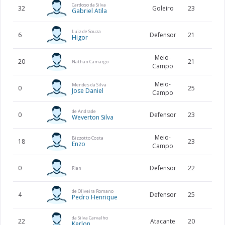
Cardoso da Silva
32
Goleiro
23
193
Gabriel Atila
Luiz de Souza
6
Defensor
21
178
Higor
Meio-
20
21
177
Nathan Camargo
Campo
Meio-
Mendes da Silva
0
25
178
Jose Daniel
Campo
de Andrade
0
Defensor
23
183
Weverton Silva
Meio-
Bizzotto Costa
18
23
186
Enzo
Campo
0
Defensor
22
175
Rian
de Oliveira Romano
4
Defensor
25
190
Pedro Henrique
da Silva Carvalho
22
Atacante
20
Kerlon