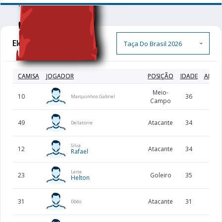
Elenco Completo
CAMISA
JOGADOR
POSIÇÃO
IDADE
ALTU
Meio-
10
36
174
Marquinhos Gabriel
Campo
49
Atacante
34
182
Dellatorre
Silva
12
Atacante
34
179
Rafael
Leite
23
Goleiro
35
196
Helton
31
Atacante
31
171
Dôdo