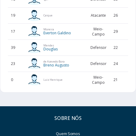
19
Atacante
26
191
Caique
Meio-
Moreira
17
29
177
Everton Galdino
Campo
Mendes
39
Defensor
22
189
Douglas
de Azevedo Bora
23
Defensor
24
186
Breno Augusto
Meio-
0
21
Luiz Henrique
Campo
SOBRE NÓS
Quem Somos