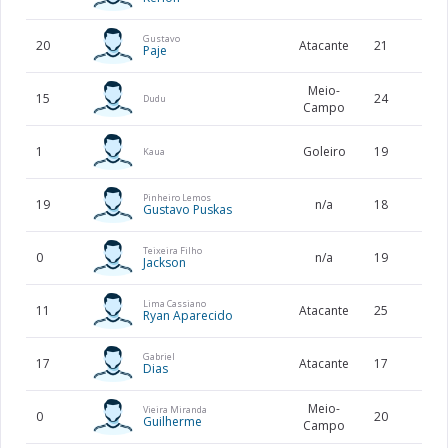
Gustavo
20
Atacante
21
180
Paje
Meio-
15
24
Dudu
Campo
1
Goleiro
19
192
Kaua
Pinheiro Lemos
19
n/a
18
Gustavo Puskas
Teixeira Filho
0
n/a
19
Jackson
Lima Cassiano
11
Atacante
25
170
Ryan Aparecido
Gabriel
17
Atacante
17
Dias
Meio-
Vieira Miranda
0
20
Guilherme
Campo