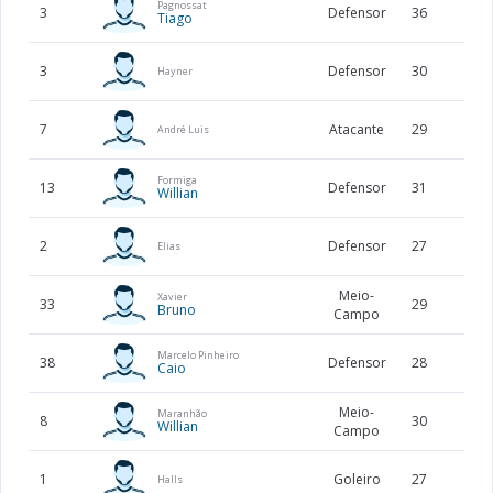
Pagnossat
3
Defensor
36
191
Tiago
3
Defensor
30
178
Hayner
7
Atacante
29
179
André Luis
Formiga
13
Defensor
31
185
Willian
2
Defensor
27
181
Elias
Meio-
Xavier
33
29
177
Bruno
Campo
Marcelo Pinheiro
38
Defensor
28
191
Caio
Meio-
Maranhão
8
30
179
Willian
Campo
1
Goleiro
27
198
Halls