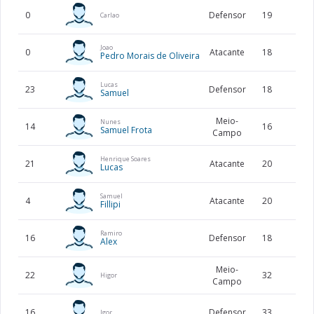
0
Defensor
19
Carlao
Joao
0
Atacante
18
180
Pedro Morais de Oliveira
Lucas
23
Defensor
18
Samuel
Meio-
Nunes
14
16
Samuel Frota
Campo
Henrique Soares
21
Atacante
20
175
Lucas
Samuel
4
Atacante
20
180
Fillipi
Ramiro
16
Defensor
18
Alex
Meio-
22
32
186
Higor
Campo
16
Defensor
33
182
Igor