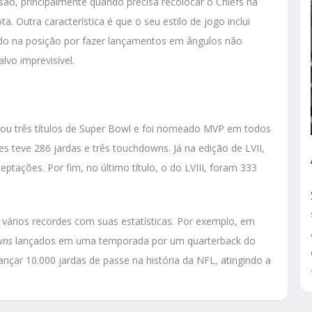
ão, principalmente quando precisa recolocar o Chiefs na
a. Outra característica é que o seu estilo de jogo inclui
ado na posição por fazer lançamentos em ângulos não
lvo imprevisível.
u três títulos de Super Bowl e foi nomeado MVP em todos
 teve 286 jardas e três touchdowns. Já na edição de LVII,
tações. Por fim, no último título, o do LVIII, foram 333
vários recordes com suas estatísticas. Por exemplo, em
wns
lançados em uma temporada por um quarterback do
ançar 10.000 jardas de passe na história da NFL, atingindo a