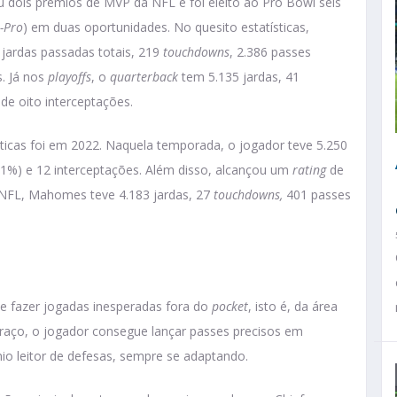
 dois prêmios de MVP da NFL e foi eleito ao Pro Bowl seis
l-Pro
) em duas oportunidades. No quesito estatísticas,
jardas passadas totais, 219
touchdowns
, 2.386 passes
. Já nos
playoffs
, o
quarterback
tem 5.135 jardas, 41
e oito interceptações.
ticas foi em 2022. Naquela temporada, o jogador teve 5.250
1%) e 12 interceptações. Além disso, alcançou um
rating
de
 NFL, Mahomes teve 4.183 jardas, 27
touchdowns,
401 passes
 fazer jogadas inesperadas fora do
pocket
, isto é, da área
braço, o jogador consegue lançar passes precisos em
io leitor de defesas, sempre se adaptando.