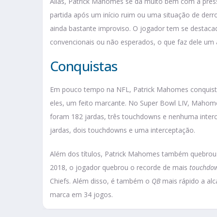
Aliás, Patrick Mahomes se dá muito bem com a press
partida após um início ruim ou uma situação de derrot
ainda bastante improviso. O jogador tem se destac
convencionais ou não esperados, o que faz dele um a
Conquistas
Em pouco tempo na NFL, Patrick Mahomes conquisto
eles, um feito marcante. No Super Bowl LIV, Mahomes
foram 182 jardas, três touchdowns e nenhuma intercep
jardas, dois touchdowns e uma interceptação.
Além dos títulos, Patrick Mahomes também quebrou 
2018, o jogador quebrou o recorde de mais
touchdo
Chiefs. Além disso, é também o
QB
mais rápido a alc
marca em 34 jogos.