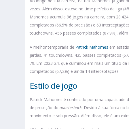
Ao longo de sua carreira, Patrick Mahomes já ganhou
vezes. Além disso, esteve no time perfeito da liga (
Al
Mahomes acumula 96 jogos na carreira, com 28.424 
completados (66.5% de precisão) e 63 interceptações
touchdowns, 456 passes completados (67.9%), além d
A melhor temporada de
Patrick Mahomes
em estatís
jardas, 41 touchdowns, 435 passes completados (67.
79. Em 2023-24, que culminou em mais um título da
completados (67,2%) e ainda 14 interceptações.
Estilo de jogo
Patrick Mahomes é conhecido por uma capacidade de
de proteção do
quarterback
. Devido à sua força no 
movimento e sob pressão. Além disso, ele é um exím