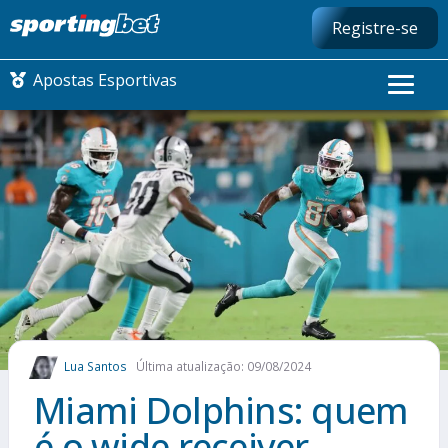
Registre-se
Apostas Esportivas
CONMEBOL LIBERTADORES
FUTEBOL NACIONAL
FUTEBOL INTERNACIONAL
COMO APOSTAR
Lua Santos
Última atualização: 09/08/2024
MAIS ESPORTES
Miami Dolphins: quem
é o wide receiver