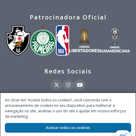
Patrocinadora Oficial
Redes Sociais
Ao clicar em “Aceitar todos os cookies”, você concorda com o
armazenamento de cookies no seu dispositivo para melhorar a
Este site é operado pela Ventmear Brasil LTDA (CNPJ 52.868.380/0001-84), com
navegação no site, analisar o uso do site e ajudar em nossos esforços
endereço na Avenida Brigadeiro Faria Lima, nº 4.055, 3º andar, Itaim Bibi, no
de marketing.
Município de São Paulo, Estado de São Paulo, CEP 04538-133, Brasil - empresa
autorizada a operar apostas de quota fixa em todo território nacional pela
Secretaria de Prêmios e Apostas do Ministério da Fazenda, conforme Portaria nº
Aceitar todos os cookies
247, de 07.02.2025, publicada no DOU em 11.2.2025.