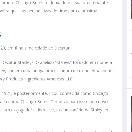
r como o Chicago Bears foi fundado e a sua trajetória até
confira quais as perspectivas do time para a próxima
s
0, em Illinois, na cidade de Decatur.
e Decatur Stanleys. O apelido “Staleys” foi dado em nome à
aley, que era uma antiga processadora de milho. Atualmente
ry Products Ingredients Americas LLC.
 em 1921, e posteriormente, ficou conhecida como Chicago
izada como Chicago Bears. O motivo para isso foi o novo
ra um ex-jogador e, inclusive, ex-funcionário da Staley em