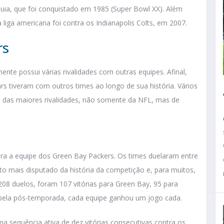
uia, que foi conquistado em 1985 (Super Bowl XX). Além
 liga americana foi contra os Indianapolis Colts, em 2007.
rs
te possui várias rivalidades com outras equipes. Afinal,
 tiveram com outros times ao longo de sua história. Vários
as das maiores rivalidades, não somente da NFL, mas de
tra a equipe dos Green Bay Packers. Os times duelaram entre
to mais disputado da história da competição e, para muitos,
08 duelos, foram 107 vitórias para Green Bay, 95 para
 pela pós-temporada, cada equipe ganhou um jogo cada.
 sequência ativa de dez vitórias consecutivas contra os