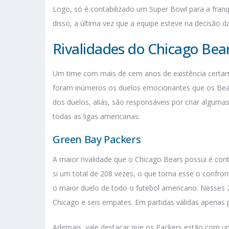
Logo, só é contabilizado um Super Bowl para a franq
disso, a última vez que a equipe esteve na decisão da
Rivalidades do Chicago Bea
Um time com mais de cem anos de existência certamen
foram inúmeros os duelos emocionantes que os Bears
dos duelos, aliás, são responsáveis por criar algum
todas as ligas americanas:
Green Bay Packers
A maior rivalidade que o Chicago Bears possui é con
si um total de 208 vezes, o que torna esse o confron
o maior duelo de todo o futebol americano. Nesses 2
Chicago e seis empates. Em partidas válidas apenas
Ademais, vale destacar que os Packers estão com uma