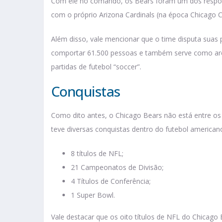
Com ele no comando, os Bears foram um dos responsá
com o próprio Arizona Cardinals (na época Chicago C
Além disso, vale mencionar que o time disputa suas p
comportar 61.500 pessoas e também serve como are
partidas de futebol “soccer”.
Conquistas
Como dito antes, o Chicago Bears não está entre os
teve diversas conquistas dentro do futebol americano
8 títulos de NFL;
21 Campeonatos de Divisão;
4 Títulos de Conferência;
1 Super Bowl.
Vale destacar que os oito títulos de NFL do Chicago 