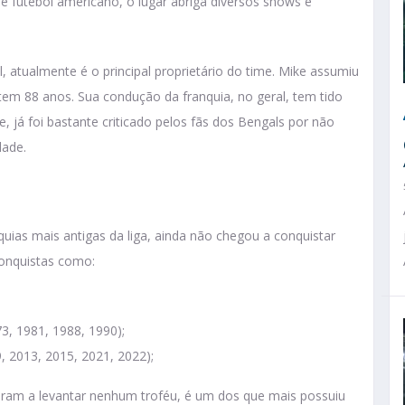
e futebol americano, o lugar abriga diversos shows e
, atualmente é o principal proprietário do time. Mike assumiu
tem 88 anos. Sua condução da franquia, no geral, tem tido
 já foi bastante criticado pelos fãs dos Bengals por não
dade.
uias mais antigas da liga, ainda não chegou a conquistar
conquistas como:
3, 1981, 1988, 1990);
 2013, 2015, 2021, 2022);
ram a levantar nenhum troféu, é um dos que mais possuiu