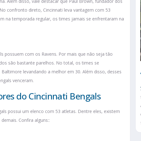
ria. Além disso, vale destacar que Paul Brown, fundador dos
No confronto direto, Cincinnati leva vantagem com 53
ram na temporada regular, os times jamais se enfrentaram na
gals possuem com os Ravens. Por mais que não seja tão
dos são bastante parelhos. No total, os times se
 Baltimore levandando a melhor em 30. Além disso, desses
engals venceram.
ores do Cincinnati Bengals
als possui um elenco com 53 atletas. Dentre eles, existem
emais. Confira alguns::