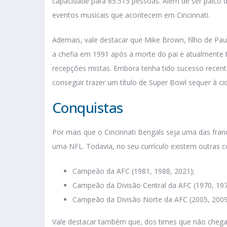
capacidade para 65.515 pessoas. Além de ser palco d
eventos musicais que acontecem em Cincinnati.
Ademais, vale destacar que Mike Brown, filho de Paul
a chefia em 1991 após a morte do pai e atualmente 
recepções mistas. Embora tenha tido sucesso recente,
conseguir trazer um título de Super Bowl sequer à ci
Conquistas
Por mais que o Cincinnati Bengals seja uma das franq
uma NFL. Todavia, no seu currículo existem outras 
Campeão da AFC (1981, 1988, 2021);
Campeão da Divisão Central da AFC (1970, 197
Campeão da Divisão Norte da AFC (2005, 2009,
Vale destacar também que, dos times que não chega