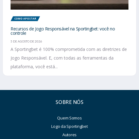
COMO APOSTAR
Recursos de Jogo Responsável na Sportingbet: você no
controle
5 DE AGOSTO DE 2026
A Sportingbet é 100% comprometida com as diretrizes de
Jogo Responsável. E, com todas as ferramentas da
plataforma, você está...
SOBRE NÓS
Quem Somos
Logo da Sportingbet
Autores