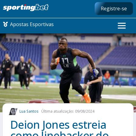
Registre-se
Apostas Esportivas
CONMEBOL LIBERTADORES
FUTEBOL NACIONAL
FUTEBOL INTERNACIONAL
COMO APOSTAR
Lua Santos
Última atualização: 09/08/2024
MAIS ESPORTES
Deion Jones estreia
como linebacker do