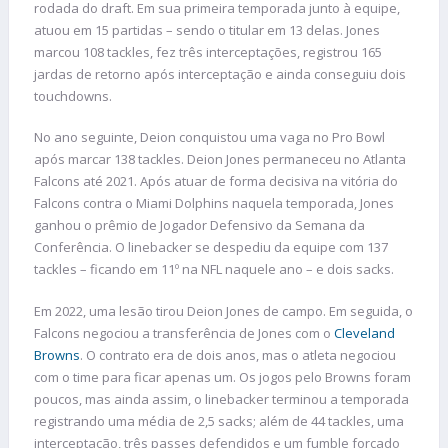
rodada do draft. Em sua primeira temporada junto à equipe,
atuou em 15 partidas – sendo o titular em 13 delas. Jones
marcou 108 tackles, fez três interceptações, registrou 165
jardas de retorno após interceptação e ainda conseguiu dois
touchdowns.
No ano seguinte, Deion conquistou uma vaga no Pro Bowl
após marcar 138 tackles. Deion Jones permaneceu no Atlanta
Falcons até 2021. Após atuar de forma decisiva na vitória do
Falcons contra o Miami Dolphins naquela temporada, Jones
ganhou o prêmio de Jogador Defensivo da Semana da
Conferência. O linebacker se despediu da equipe com 137
tackles – ficando em 11º na NFL naquele ano – e dois sacks.
Em 2022, uma lesão tirou Deion Jones de campo. Em seguida, o
Falcons negociou a transferência de Jones com o
Cleveland
Browns
. O contrato era de dois anos, mas o atleta negociou
com o time para ficar apenas um. Os jogos pelo Browns foram
poucos, mas ainda assim, o linebacker terminou a temporada
registrando uma média de 2,5 sacks; além de 44 tackles, uma
interceptação, três passes defendidos e um fumble forçado