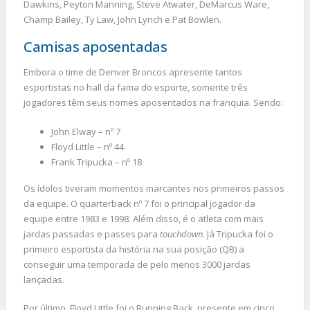
Dawkins, Peyton Manning, Steve Atwater, DeMarcus Ware,
Champ Bailey, Ty Law, John Lynch e Pat Bowlen.
Camisas aposentadas
Embora o time de Denver Broncos apresente tantos
esportistas no hall da fama do esporte, somente três
jogadores têm seus nomes aposentados na franquia. Sendo:
John Elway – nº 7
Floyd Little – nº 44
Frank Tripucka – nº 18
Os ídolos tiveram momentos marcantes nos primeiros passos
da equipe. O quarterback nº 7 foi o principal jogador da
equipe entre 1983 e 1998. Além disso, é o atleta com mais
jardas passadas e passes para
touchdown
. Já Tripucka foi o
primeiro esportista da história na sua posição (QB) a
conseguir uma temporada de pelo menos 3000 jardas
lançadas.
Por último, Floyd Little foi o Running Back, presente em cinco