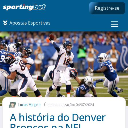
Registre-se
Apostas Esportivas
CONMEBOL LIBERTADORES
FUTEBOL NACIONAL
FUTEBOL INTERNACIONAL
COMO APOSTAR
Lucas Magelle
Última atualização: 04/07/2024
MAIS ESPORTES
A história do Denver
Broncos na NFL