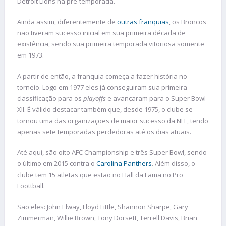
Detroit Lions na pré-temporada.
Ainda assim, diferentemente de
outras franquias
, os Broncos
não tiveram sucesso inicial em sua primeira década de
existência, sendo sua primeira temporada vitoriosa somente
em 1973.
A partir de então, a franquia começa a fazer história no
torneio. Logo em 1977 eles já conseguiram sua primeira
classificação para os
playoffs
e avançaram para o Super Bowl
XII. É válido destacar também que, desde 1975, o clube se
tornou uma das organizações de maior sucesso da NFL, tendo
apenas sete temporadas perdedoras até os dias atuais.
Até aqui, são oito AFC Championship e três Super Bowl, sendo
o último em 2015 contra o
Carolina Panthers
. Além disso, o
clube tem 15 atletas que estão no Hall da Fama no Pro
Foottball.
São eles: John Elway, Floyd Little, Shannon Sharpe, Gary
Zimmerman, Willie Brown, Tony Dorsett, Terrell Davis, Brian