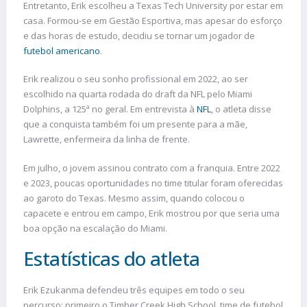
Entretanto, Erik escolheu a Texas Tech University por estar em
casa. Formou-se em Gestão Esportiva, mas apesar do esforço
e das horas de estudo, decidiu se tornar um jogador de
futebol americano
.
Erik realizou o seu sonho profissional em 2022, ao ser
escolhido na quarta rodada do draft da NFL pelo Miami
Dolphins, a 125ª no geral. Em entrevista à
NFL
, o atleta disse
que a conquista também foi um presente para a mãe,
Lawrette, enfermeira da linha de frente.
Em julho, o jovem assinou contrato com a franquia. Entre 2022
e 2023, poucas oportunidades no time titular foram oferecidas
ao garoto do Texas. Mesmo assim, quando colocou o
capacete e entrou em campo, Erik mostrou por que seria uma
boa opção na escalação do Miami.
Estatísticas do atleta
Erik Ezukanma defendeu três equipes em todo o seu
percurso: primeiro o Timber Creek High School, time de futebol