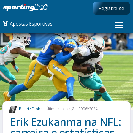
Registre-se
Apostas Esportivas
CONMEBOL LIBERTADORES
FUTEBOL NACIONAL
FUTEBOL INTERNACIONAL
COMO APOSTAR
Beatriz Fabbri
Última atualização: 09/08/2024
MAIS ESPORTES
Erik Ezukanma na NFL:
carreira e estatísticas