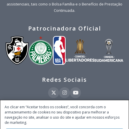
assistenciais, tais como o Bolsa Família e o Benefício de Prestação
Continuada.
Patrocinadora Oficial
Redes Sociais
Ao clicar em “Aceitar todos os cookies”, você concorda com o
armazenamento de cookies no seu dispositivo para melhorar a
Este site é operado pela Ventmear Brasil LTDA (CNPJ 52.868.380/0001-84), com
navegação no site, analisar o uso do site e ajudar em nossos esforços
endereço na Avenida Brigadeiro Faria Lima, nº 4.055, 3º andar, Itaim Bibi, no
de marketing.
Município de São Paulo, Estado de São Paulo, CEP 04538-133, Brasil - empresa
autorizada a operar apostas de quota fixa em todo território nacional pela