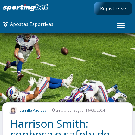
Registre-se
Apostas Esportivas
CONMEBOL LIBERTADORES
FUTEBOL NACIONAL
FUTEBOL INTERNACIONAL
COMO APOSTAR
Camille Paoleschi
Última atualização: 16/09/2024
MAIS ESPORTES
Harrison Smith:
conheça o safety do