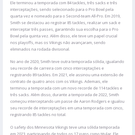
Ele terminou a temporada com 84 tackles, três sacks e três
interceptações, sendo selecionado para o Pro Bowl pela
quarta vez e nomeado para o Second-team All-Pro. Em 2019,
Smith se destacou ao registrar 85 tackles, realizar um sack e
interceptar três passes, garantindo sua escolha para o Pro
Bowl pela quinta vez. Além disso, ele teve um papel crucial
nos playoffs, mas os Vikings não avançaram, sendo
eliminados na rodada divisional.
No ano de 2020, Smith teve outra temporada sólida, igualando
seu recorde de carreira com cinco interceptações e
registrando 89 tackles. Em 2021, ele assinou uma extensão de
contrato de quatro anos com os Vikings. Ademais, ele
terminou a temporada com um novo recorde de 114 tackles e
três sacks. Além disso, durante a temporada de 2022, Smith
começou interceptando um passe de Aaron Rodgers e igualou
seu recorde de interceptações em uma temporada com cinco,
registrando 85 tackles no total.
O safety dos Minnesota Vikings teve uma sólida temporada
em 2023, participando de todos os 17 jogos como titular. Ele