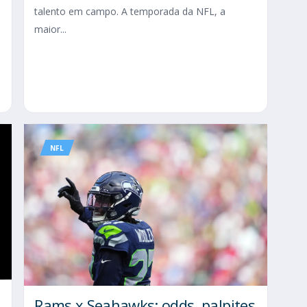
talento em campo. A temporada da NFL, a
maior...
NFL
Rams x Seahawks: odds, palpites