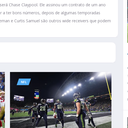
 será Chase Claypool. Ele assinou um contrato de um ano
tar a ter bons números, depois de algumas temporadas
leman e Curtis Samuel são outros wide receivers que podem
NFL