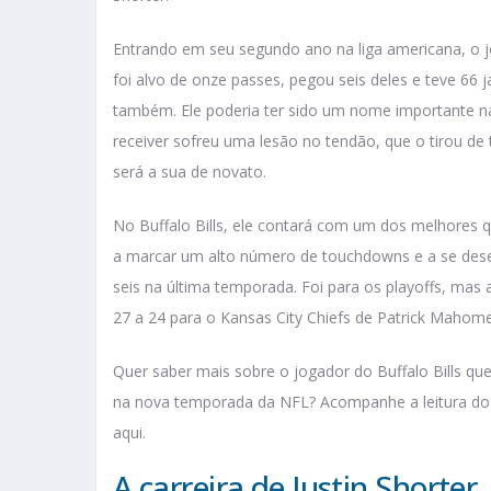
Entrando em seu segundo ano na liga americana, o 
foi alvo de onze passes, pegou seis deles e teve 6
também. Ele poderia ter sido um nome importante n
receiver sofreu uma lesão no tendão, que o tirou d
será a sua de novato.
No Buffalo Bills, ele contará com um dos melhores qu
a marcar um alto número de touchdowns e a se desen
seis na última temporada. Foi para os playoffs, mas
27 a 24 para o Kansas City Chiefs de Patrick Mahome
Quer saber mais sobre o jogador do Buffalo Bills qu
na nova temporada da NFL? Acompanhe a leitura do art
aqui.
A carreira de Justin Shorter