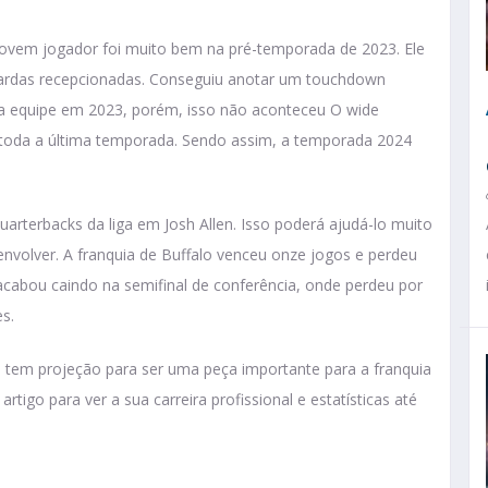
jovem jogador foi muito bem na pré-temporada de 2023. Ele
6 jardas recepcionadas. Conseguiu anotar um touchdown
a equipe em 2023, porém, isso não aconteceu O wide
e toda a última temporada. Sendo assim, a temporada 2024
arterbacks da liga em Josh Allen. Isso poderá ajudá-lo muito
volver. A franquia de Buffalo venceu onze jogos e perdeu
 acabou caindo na semifinal de conferência, onde perdeu por
s.
e tem projeção para ser uma peça importante para a franquia
igo para ver a sua carreira profissional e estatísticas até