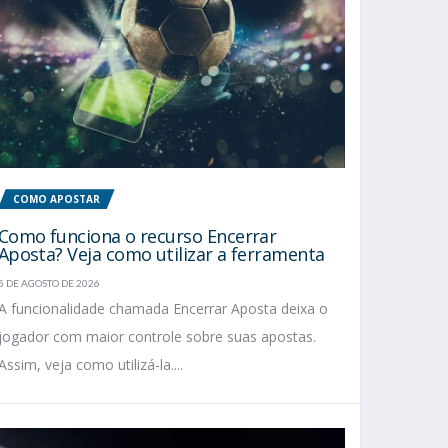
COMO APOSTAR
Como funciona o recurso Encerrar
Aposta? Veja como utilizar a ferramenta
5 DE AGOSTO DE 2026
A funcionalidade chamada Encerrar Aposta deixa o
jogador com maior controle sobre suas apostas.
Assim, veja como utilizá-la....