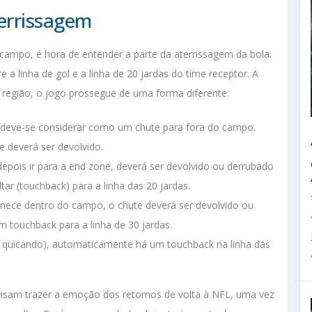
errissagem
campo, é hora de entender a parte da aterrissagem da bola.
e a linha de gol e a linha de 20 jardas do time receptor. A
 região, o jogo prossegue de uma forma diferente:
m deve-se considerar como um chute para fora do campo.
e deverá ser devolvido.
depois ir para a end zone, deverá ser devolvido ou derrubado
tar (touchback) para a linha das 20 jardas.
ece dentro do campo, o chute deverá ser devolvido ou
 touchback para a linha de 30 jardas.
ou quicando), automaticamente há um touchback na linha das
sam trazer a emoção dos retornos de volta à NFL, uma vez