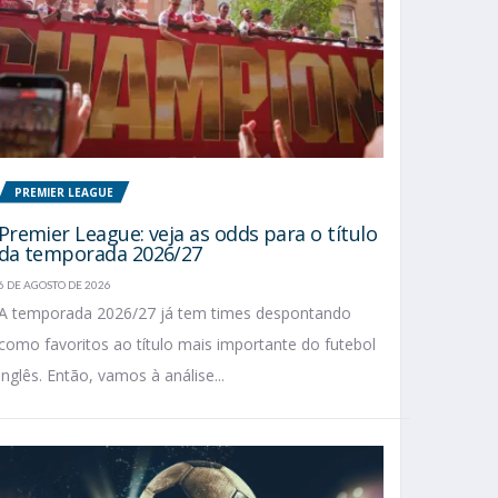
PREMIER LEAGUE
Premier League: veja as odds para o título
da temporada 2026/27
6 DE AGOSTO DE 2026
A temporada 2026/27 já tem times despontando
como favoritos ao título mais importante do futebol
inglês. Então, vamos à análise...