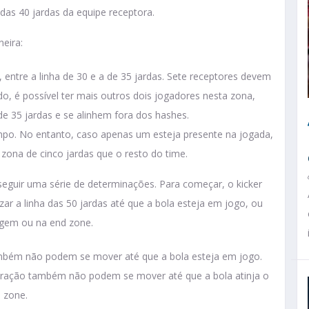
 das 40 jardas da equipe receptora.
eira:
 entre a linha de 30 e a de 35 jardas. Sete receptores devem
, é possível ter mais outros dois jogadores nesta zona,
e 35 jardas e se alinhem fora dos hashes.
mpo. No entanto, caso apenas um esteja presente na jogada,
 zona de cinco jardas que o resto do time.
eguir uma série de determinações. Para começar, o kicker
ar a linha das 50 jardas até que a bola esteja em jogo, ou
sagem ou na end zone.
ambém não podem se mover até que a bola esteja em jogo.
aração também não podem se mover até que a bola atinja o
 zone.