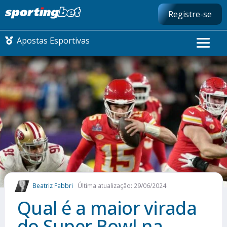
Registre-se
Apostas Esportivas
CONMEBOL LIBERTADORES
FUTEBOL NACIONAL
FUTEBOL INTERNACIONAL
COMO APOSTAR
Beatriz Fabbri
Última atualização: 29/06/2024
MAIS ESPORTES
Qual é a maior virada
do Super Bowl na