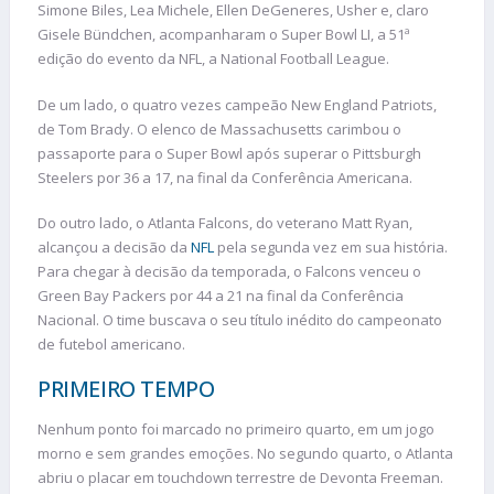
Simone Biles, Lea Michele, Ellen DeGeneres, Usher e, claro
Gisele Bündchen, acompanharam o Super Bowl LI, a 51ª
edição do evento da NFL, a National Football League.
De um lado, o quatro vezes campeão New England Patriots,
de Tom Brady. O elenco de Massachusetts carimbou o
passaporte para o Super Bowl após superar o Pittsburgh
Steelers por 36 a 17, na final da Conferência Americana.
Do outro lado, o Atlanta Falcons, do veterano Matt Ryan,
alcançou a decisão da
NFL
pela segunda vez em sua história.
Para chegar à decisão da temporada, o Falcons venceu o
Green Bay Packers por 44 a 21 na final da Conferência
Nacional. O time buscava o seu título inédito do campeonato
de futebol americano.
PRIMEIRO TEMPO
Nenhum ponto foi marcado no primeiro quarto, em um jogo
morno e sem grandes emoções. No segundo quarto, o Atlanta
abriu o placar em touchdown terrestre de Devonta Freeman.