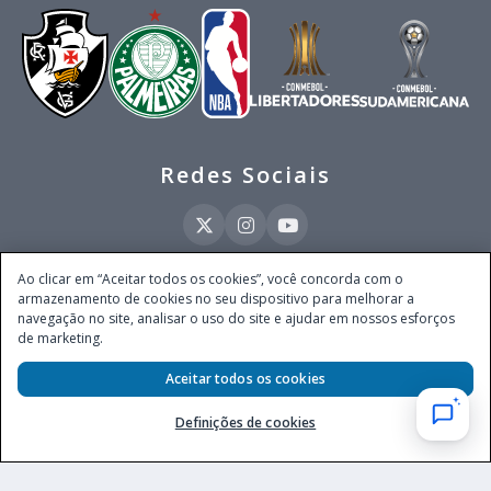
Redes Sociais
Ao clicar em “Aceitar todos os cookies”, você concorda com o
armazenamento de cookies no seu dispositivo para melhorar a
Este site é operado pela Ventmear Brasil LTDA (CNPJ 52.868.380/0001-84), com
navegação no site, analisar o uso do site e ajudar em nossos esforços
endereço na Avenida Brigadeiro Faria Lima, nº 4.055, 3º andar, Itaim Bibi, no
de marketing.
Município de São Paulo, Estado de São Paulo, CEP 04538-133, Brasil - empresa
autorizada a operar apostas de quota fixa em todo território nacional pela
Aceitar todos os cookies
Secretaria de Prêmios e Apostas do Ministério da Fazenda, conforme Portaria nº
247, de 07.02.2025, publicada no DOU em 11.2.2025.
Definições de cookies