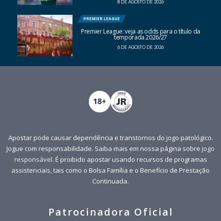
8 DE AGOSTO DE 2026
PREMIER LEAGUE
Premier League: veja as odds para o título da
temporada 2026/27
6 DE AGOSTO DE 2026
Apostar pode causar dependência e transtornos do jogo patológico.
Jogue com responsabilidade. Saiba mais em nossa página sobre
jogo
responsável
. É proibido apostar usando recursos de programas
assistenciais, tais como o Bolsa Família e o Benefício de Prestação
Continuada.
Patrocinadora Oficial