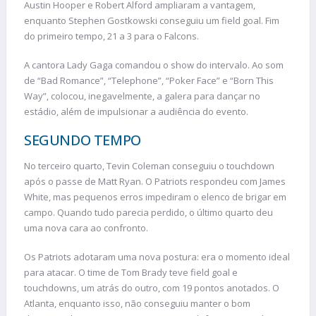
Austin Hooper e Robert Alford ampliaram a vantagem,
enquanto Stephen Gostkowski conseguiu um field goal. Fim
do primeiro tempo, 21 a 3 para o Falcons.
A cantora Lady Gaga comandou o show do intervalo. Ao som
de “Bad Romance”, “Telephone”, “Poker Face” e “Born This
Way”, colocou, inegavelmente, a galera para dançar no
estádio, além de impulsionar a audiência do evento.
SEGUNDO TEMPO
No terceiro quarto, Tevin Coleman conseguiu o touchdown
após o passe de Matt Ryan. O Patriots respondeu com James
White, mas pequenos erros impediram o elenco de brigar em
campo. Quando tudo parecia perdido, o último quarto deu
uma nova cara ao confronto.
Os Patriots adotaram uma nova postura: era o momento ideal
para atacar. O time de Tom Brady teve field goal e
touchdowns, um atrás do outro, com 19 pontos anotados. O
Atlanta, enquanto isso, não conseguiu manter o bom