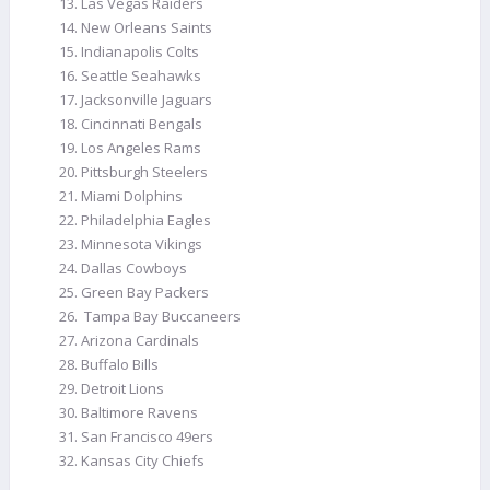
Las Vegas Raiders
New Orleans Saints
Indianapolis Colts
Seattle Seahawks
Jacksonville Jaguars
Cincinnati Bengals
Los Angeles Rams
Pittsburgh Steelers
Miami Dolphins
Philadelphia Eagles
Minnesota Vikings
Dallas Cowboys
Green Bay Packers
Tampa Bay Buccaneers
Arizona Cardinals
Buffalo Bills
Detroit Lions
Baltimore Ravens
San Francisco 49ers
Kansas City Chiefs