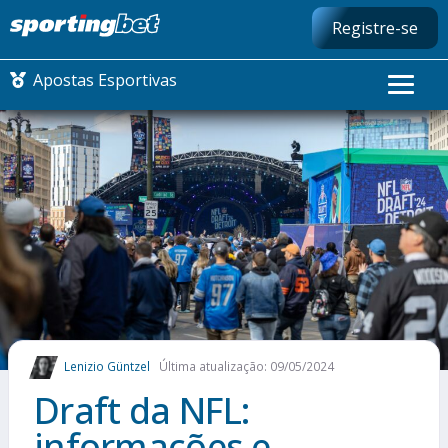
Registre-se
Apostas Esportivas
CONMEBOL LIBERTADORES
FUTEBOL NACIONAL
FUTEBOL INTERNACIONAL
COMO APOSTAR
Lenizio Güntzel
Última atualização: 09/05/2024
MAIS ESPORTES
Draft da NFL:
informações e