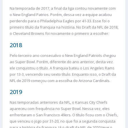
Na temporada de 2017, a final da liga contou novamente com
o New England Patrios. Porém, dessa vez a equipe acabou
perdendo para o Philadelphia Eagles por 41-33. Esse foi o
primeiro título da franquia na história. No Draft da NFL de 2018,
o Cleveland Browns foi novamente o primeiro a escolher.
2018
Pelo terceiro ano consecutivo o New England Patriots chegou
ao Super Bowl. Porém, diferente do ano anterior, desta vez
ele conquistou o título. A franquia bateu o Los Angeles Rams
por 13-3, vencendo seu sexto título. Enquanto isso, o Draft da
NFL de 2019 começou com a escolha do Arizona Cardinals.
2019
Nas temporadas anteriores da NFL, o Kansas City Chiefs
apareceu com frequência no Super Bowl. Nessa vez, eles
enfrentaram o San Francisco 49ers. O título ficou com o Chiefs,
que venceu o jogo por 31-20, no que foi a segunda conquista
para a história da franquia. Já o draft da NFL de 2020 teve o