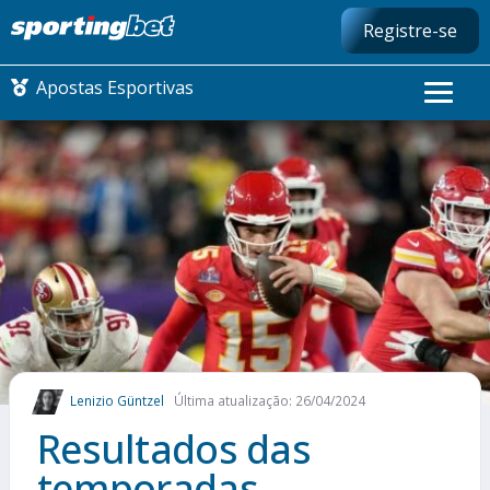
Registre-se
Apostas Esportivas
CONMEBOL LIBERTADORES
FUTEBOL NACIONAL
FUTEBOL INTERNACIONAL
COMO APOSTAR
Lenizio Güntzel
Última atualização: 26/04/2024
MAIS ESPORTES
Resultados das
temporadas