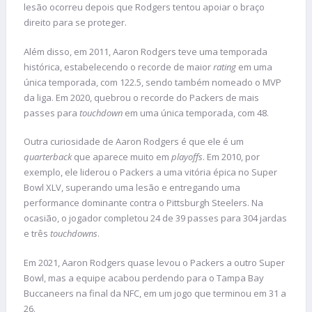
lesão ocorreu depois que Rodgers tentou apoiar o braço
direito para se proteger.
Além disso, em 2011, Aaron Rodgers teve uma temporada
histórica, estabelecendo o recorde de maior
rating
em uma
única temporada, com 122.5, sendo também nomeado o MVP
da liga. Em 2020, quebrou o recorde do Packers de mais
passes para
touchdown
em uma única temporada, com 48.
Outra curiosidade de Aaron Rodgers é que ele é um
quarterback
que aparece muito em
playoffs
. Em 2010, por
exemplo, ele liderou o Packers a uma vitória épica no Super
Bowl XLV, superando uma lesão e entregando uma
performance dominante contra o Pittsburgh Steelers. Na
ocasião, o jogador completou 24 de 39 passes para 304 jardas
e três
touchdowns
.
Em 2021, Aaron Rodgers quase levou o Packers a outro Super
Bowl, mas a equipe acabou perdendo para o Tampa Bay
Buccaneers na final da NFC, em um jogo que terminou em 31 a
26.