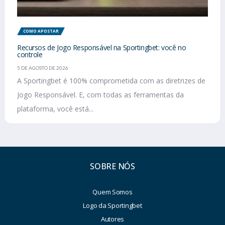
COMO APOSTAR
Recursos de Jogo Responsável na Sportingbet: você no
controle
5 DE AGOSTO DE 2026
A Sportingbet é 100% comprometida com as diretrizes de
Jogo Responsável. E, com todas as ferramentas da
plataforma, você está...
SOBRE NÓS
Quem Somos
Logo da Sportingbet
Autores