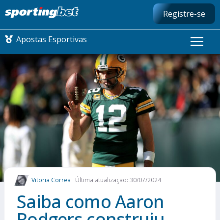
Registre-se
Apostas Esportivas
CONMEBOL LIBERTADORES
FUTEBOL NACIONAL
FUTEBOL INTERNACIONAL
COMO APOSTAR
Vitoria Correa
Última atualização: 30/07/2024
MAIS ESPORTES
Saiba como Aaron
Rodgers construiu