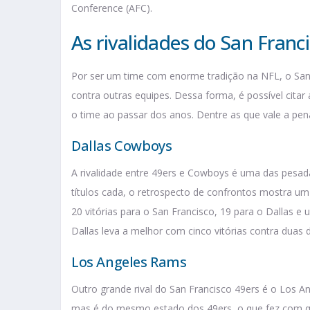
Conference (AFC).
As rivalidades do San Franc
Por ser um time com enorme tradição na NFL, o San 
contra outras equipes. Dessa forma, é possível cita
o time ao passar dos anos. Dentre as que vale a pena
Dallas Cowboys
A rivalidade entre 49ers e Cowboys é uma das pesad
títulos cada, o retrospecto de confrontos mostra um
20 vitórias para o San Francisco, 19 para o Dallas 
Dallas leva a melhor com cinco vitórias contra duas 
Los Angeles Rams
Outro grande rival do San Francisco 49ers é o Los 
mas é do mesmo estado dos 49ers, o que fez com qu