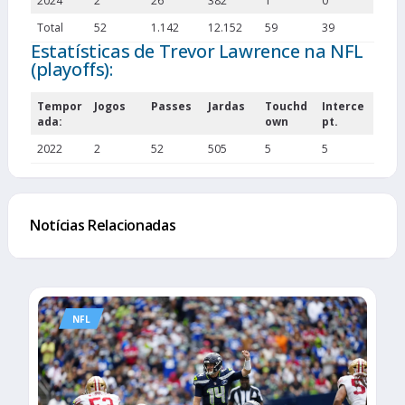
2024
2
26
382
1
0
Total
52
1.142
12.152
59
39
Estatísticas de Trevor Lawrence na NFL
(playoffs):
Tempor
Jogos
Passes
Jardas
Touchd
Interce
ada:
own
pt.
2022
2
52
505
5
5
Notícias Relacionadas
NFL