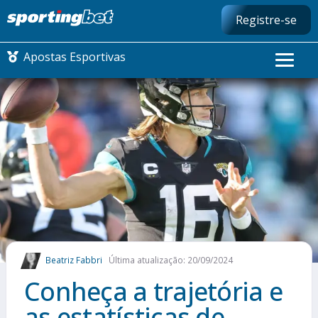
Registre-se
Apostas Esportivas
CONMEBOL LIBERTADORES
FUTEBOL NACIONAL
FUTEBOL INTERNACIONAL
COMO APOSTAR
Beatriz Fabbri
Última atualização: 20/09/2024
MAIS ESPORTES
Conheça a trajetória e
as estatísticas de