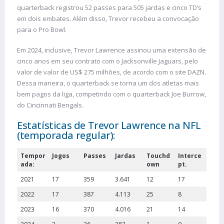
quarterback registrou 52 passes para 505 jardas e cinco TD’s
em dois embates. Além disso, Trevor recebeu a convocação
para o Pro Bowl.
Em 2024, inclusive, Trevor Lawrence assinou uma extensão de
cinco anos em seu contrato com o Jacksonville Jaguars, pelo
valor de valor de US$ 275 milhões, de acordo com o site DAZN.
Dessa maneira, o quarterback se torna um dos atletas mais
bem pagos da liga, competindo com o quarterback Joe Burrow,
do Cincinnati Bengals.
Estatísticas de Trevor Lawrence na NFL
(temporada regular):
Tempor
Jogos
Passes
Jardas
Touchd
Interce
ada:
own
pt.
2021
17
359
3.641
12
17
2022
17
387
4.113
25
8
2023
16
370
4.016
21
14