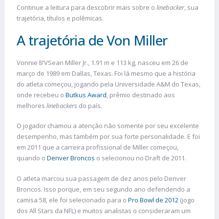
Continue a leitura para descobrir mais sobre o
linebacker
, sua
trajetória, títulos e polêmicas.
A trajetória de Von Miller
Vonnie B’VSean Miller Jr., 1.91 m e 113 kg, nasceu em 26 de
março de 1989 em Dallas, Texas. Foi lá mesmo que a história
do atleta começou, jogando pela Universidade A&M do Texas,
onde recebeu o
Butkus Award
, prêmio destinado aos
melhores
linebackers
do país.
O jogador chamou a atenção não somente por seu excelente
desempenho, mas também por sua forte personalidade. E foi
em 2011 que a carreira profissional de Miller começou,
quando o
Denver Broncos
o selecionou no Draft de 2011.
O atleta marcou sua passagem de dez anos pelo Denver
Broncos.
Isso porque, em seu segundo ano defendendo a
camisa 58, ele foi selecionado para o
Pro Bowl de 2012
(jogo
dos All Stars da NFL) e muitos analistas o consideraram um