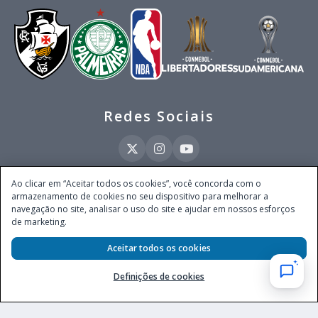
Redes Sociais
Ao clicar em “Aceitar todos os cookies”, você concorda com o
armazenamento de cookies no seu dispositivo para melhorar a
Este site é operado pela Ventmear Brasil LTDA (CNPJ 52.868.380/0001-84), com
navegação no site, analisar o uso do site e ajudar em nossos esforços
endereço na Avenida Brigadeiro Faria Lima, nº 4.055, 3º andar, Itaim Bibi, no
de marketing.
Município de São Paulo, Estado de São Paulo, CEP 04538-133, Brasil - empresa
autorizada a operar apostas de quota fixa em todo território nacional pela
Aceitar todos os cookies
Secretaria de Prêmios e Apostas do Ministério da Fazenda, conforme Portaria nº
247, de 07.02.2025, publicada no DOU em 11.2.2025.
Definições de cookies