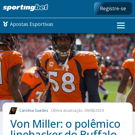
Registre-se
Apostas Esportivas
CONMEBOL LIBERTADORES
FUTEBOL NACIONAL
FUTEBOL INTERNACIONAL
COMO APOSTAR
Carolina Guedes
Última atualização: 09/08/2024
MAIS ESPORTES
Von Miller: o polêmico
linebacker do Buffalo