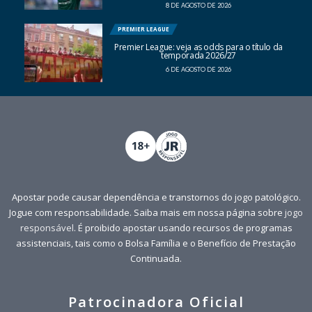
8 DE AGOSTO DE 2026
PREMIER LEAGUE
Premier League: veja as odds para o título da
temporada 2026/27
6 DE AGOSTO DE 2026
Apostar pode causar dependência e transtornos do jogo patológico.
Jogue com responsabilidade. Saiba mais em nossa página sobre
jogo
responsável
. É proibido apostar usando recursos de programas
assistenciais, tais como o Bolsa Família e o Benefício de Prestação
Continuada.
Patrocinadora Oficial