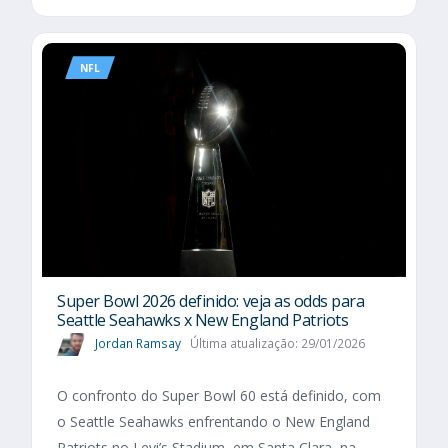
NFL
Super Bowl 2026 definido: veja as odds para
Seattle Seahawks x New England Patriots
Jordan Ramsay
Última atualização: 29/01/2026
O confronto do Super Bowl 60 está definido, com
o Seattle Seahawks enfrentando o New England
Patriots no Levi’s Stadium, em Santa Clara, na