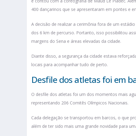
e contou com a coreografia de Maud Le Pladec. Além d
400 dançarinos que se apresentaram em pontes e e
A decisão de realizar a cerimônia fora de um estádio
dos 6 km de percurso. Portanto, isso possibilitou assi
margens do Sena e áreas elevadas da cidade​.
Diante disso, a segurança da cidade estava reforça
locais para acompanhar tudo de perto.
Desfile dos atletas foi em b
O desfile dos atletas foi um dos momentos mais ag
representando 206 Comitês Olímpicos Nacionais.
Cada delegação se transportou em barcos, o que prop
além de ter sido mais uma grande novidade para um