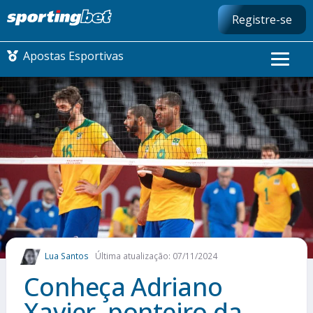
Registre-se
Apostas Esportivas
CONMEBOL LIBERTADORES
FUTEBOL NACIONAL
FUTEBOL INTERNACIONAL
COMO APOSTAR
Lua Santos
Última atualização: 07/11/2024
MAIS ESPORTES
Conheça Adriano
Xavier, ponteiro da