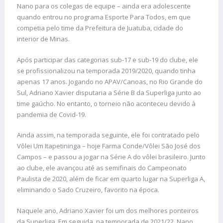
Nano para os colegas de equipe – ainda era adolescente
quando entrou no programa Esporte Para Todos, em que
competia pelo time da Prefeitura de Juatuba, cidade do
interior de Minas.
Após participar das categorias sub-17 e sub-19 do clube, ele
se profissionalizou na temporada 2019/2020, quando tinha
apenas 17 anos. Jogando no APAV/Canoas, no Rio Grande do
Sul, Adriano Xavier disputaria a Série B da Superliga junto ao
time gaúcho. No entanto, o torneio não aconteceu devido à
pandemia de Covid-19.
Ainda assim, na temporada seguinte, ele foi contratado pelo
Vôlei Um Itapetininga – hoje Farma Conde/Vôlei São José dos
Campos – e passou a jogar na Série A do vôlei brasileiro. Junto
ao clube, ele avançou até as semifinais do Campeonato
Paulista de 2020, além de ficar em quarto lugar na Superliga A,
eliminando o Sado Cruzeiro, favorito na época.
Naquele ano, Adriano Xavier foi um dos melhores ponteiros
da Superliga. Em seguida, na temporada de 2021/22, Nano