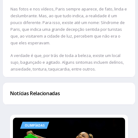
Nas fotos e nos vídeos, Paris sempre aparece, de fato, linda e
deslumbrante. Mas, ao que tudo indica, a realidade é um
pouco diferente. Para isso, existe até um nome: Síndrome de
Paris, que indica uma grande decepção sentida por turistas
que, ao visitarem a cidade de luz, percebem que não era o
que eles esperavam.
A verdade é que, por trás de toda a beleza, existe um local
sujo, bagunçado e agitado. Alguns sintomas incluem delírios,
ansiedade, tontura, taquicardia, entre outros.
Notícias Relacionadas
OLIMPÍADAS