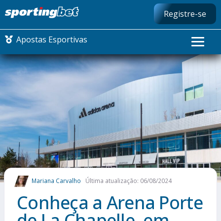
Registre-se
Apostas Esportivas
CONMEBOL LIBERTADORES
FUTEBOL NACIONAL
FUTEBOL INTERNACIONAL
COMO APOSTAR
Mariana Carvalho
Última atualização: 06/08/2024
MAIS ESPORTES
Conheça a Arena Porte
de La Chapelle, em