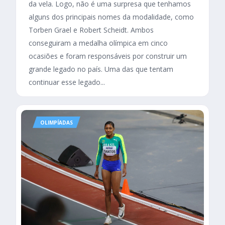
da vela. Logo, não é uma surpresa que tenhamos
alguns dos principais nomes da modalidade, como
Torben Grael e Robert Scheidt. Ambos
conseguiram a medalha olímpica em cinco
ocasiões e foram responsáveis por construir um
grande legado no país. Uma das que tentam
continuar esse legado...
OLIMPÍADAS