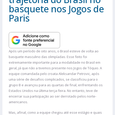
basquete nos Jogos de
Paris
Após um período de oito anos, o Brasil esteve de volta ao
basquete masculino das olimpíadas. Esse feito foi
extremamente importante para a modalidade no Brasil em
geral, já que não a tivemos presente nos Jogos de Tóquio. A
equipe comandada pelo croata Aleksandar Petrovic, após
uma série de desafios complicados, se classificou para o
grupo B e avançou para as quartas de final, enfrentando os
Estados Unidos na última terça-feira. No entanto, teve de
encerrar sua participação ao ser derrotado pelos norte-
americanos.
Mas, afinal, como a equipe chegou até esse estágio e quais