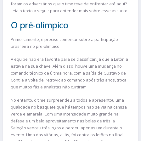
foram os adversários que o time teve de enfrentar até aqui?
Leia o texto a seguir para entender mais sobre esse assunto.
O pré-olímpico
Primeiramente, é preciso comentar sobre a participação
brasileira no pré-olímpico
A equipe não era favorita para se classificar, já que a Letônia
estava na sua chave. Além disso, houve uma mudança no
comando técnico de última hora, com a saída de Gustavo de
Conti e a volta de Petrovic ao comando após três anos, troca
que muitos fãs e analistas não curtiram.
No entanto, o time surpreendeu a todos e apresentou uma
qualidade no basquete que há tempos não se via na camisa
verde e amarela. Com uma intensidade muito grande na
defesa e um belo aproveitamento nas bolas de três, a
Seleção venceu três jogos e perdeu apenas um durante o
evento. Uma das vitórias, aliás, foi contra os letões na final