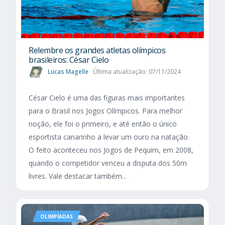
Relembre os grandes atletas olímpicos
brasileiros: César Cielo
Lucas Magelle
Última atualização: 07/11/2024
César Cielo é uma das figuras mais importantes
para o Brasil nos Jogos Olímpicos. Para melhor
noção, ele foi o primeiro, e até então o único
esportista canarinho a levar um ouro na natação.
O feito aconteceu nos Jogos de Pequim, em 2008,
quando o competidor venceu a disputa dos 50m
livres. Vale destacar também...
OLIMPÍADAS