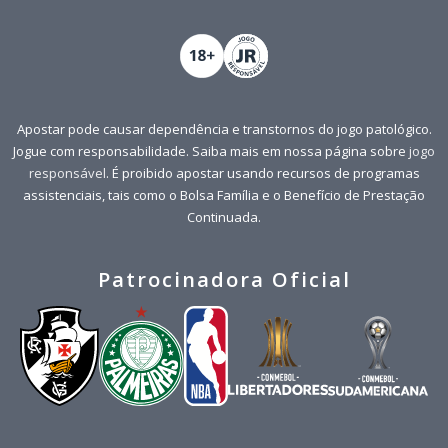
Apostar pode causar dependência e transtornos do jogo patológico.
Jogue com responsabilidade. Saiba mais em nossa página sobre
jogo
responsável
. É proibido apostar usando recursos de programas
assistenciais, tais como o Bolsa Família e o Benefício de Prestação
Continuada.
Patrocinadora Oficial