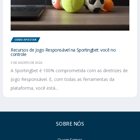
COMO APOSTAR
Recursos de Jogo Responsável na Sportingbet: você no
controle
5 DE AGOSTO DE 2026
A Sportingbet é 100% comprometida com as diretrizes de
Jogo Responsável. E, com todas as ferramentas da
plataforma, você está...
SOBRE NÓS
Quem Somos