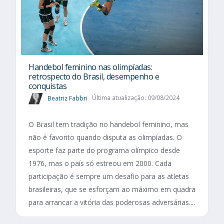
Handebol feminino nas olimpíadas:
retrospecto do Brasil, desempenho e
conquistas
Beatriz Fabbri
Última atualização: 09/08/2024
O Brasil tem tradição no handebol feminino, mas
não é favorito quando disputa as olimpíadas. O
esporte faz parte do programa olímpico desde
1976, mas o país só estreou em 2000. Cada
participação é sempre um desafio para as atletas
brasileiras, que se esforçam ao máximo em quadra
para arrancar a vitória das poderosas adversárias....