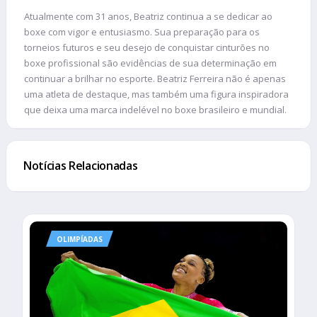
Atualmente com 31 anos, Beatriz continua a se dedicar ao
boxe com vigor e entusiasmo. Sua preparação para os
torneios futuros e seu desejo de conquistar cinturões no
boxe profissional são evidências de sua determinação em
continuar a brilhar no esporte. Beatriz Ferreira não é apenas
uma atleta de destaque, mas também uma figura inspiradora
que deixa uma marca indelével no boxe brasileiro e mundial.
Notícias Relacionadas
OLIMPÍADAS