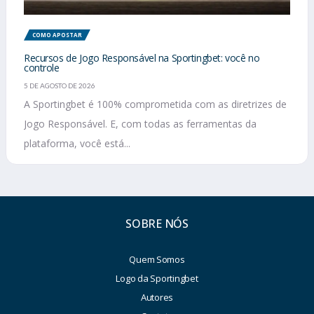
COMO APOSTAR
Recursos de Jogo Responsável na Sportingbet: você no
controle
5 DE AGOSTO DE 2026
A Sportingbet é 100% comprometida com as diretrizes de
Jogo Responsável. E, com todas as ferramentas da
plataforma, você está...
SOBRE NÓS
Quem Somos
Logo da Sportingbet
Autores