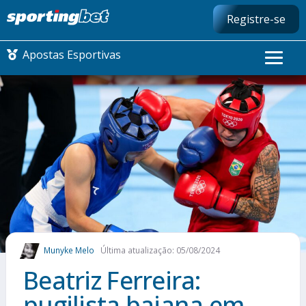
Registre-se
Apostas Esportivas
CONMEBOL LIBERTADORES
FUTEBOL NACIONAL
FUTEBOL INTERNACIONAL
COMO APOSTAR
Munyke Melo
Última atualização: 05/08/2024
MAIS ESPORTES
Beatriz Ferreira:
pugilista baiana em