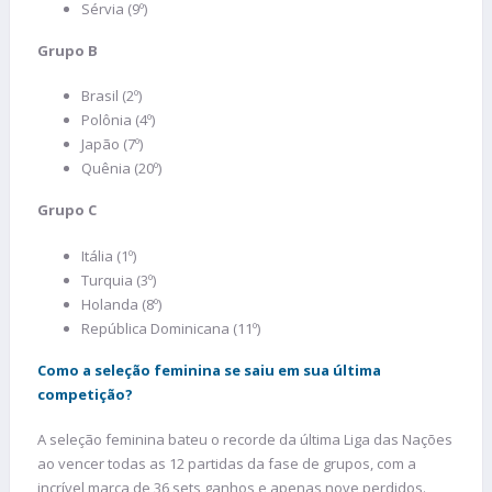
Sérvia (9º)
Grupo B
Brasil (2º)
Polônia (4º)
Japão (7º)
Quênia (20º)
Grupo C
Itália (1º)
Turquia (3º)
Holanda (8º)
República Dominicana (11º)
Como a seleção feminina se saiu em sua última
competição?
A seleção feminina bateu o recorde da última Liga das Nações
ao vencer todas as 12 partidas da fase de grupos, com a
incrível marca de 36 sets ganhos e apenas nove perdidos.