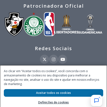
Patrocinadora Oficial
Redes Sociais
Ao clicar em “Aceitar todos os cookies”, você concorda com o
armazenamento de cookies no seu dispositivo para melhorar a
Este site é operado pela Ventmear Brasil LTDA (CNPJ 52.868.380/0001-84), com
navegação no site, analisar o uso do site e ajudar em nossos esforços
endereço na Avenida Brigadeiro Faria Lima, nº 4.055, 3º andar, Itaim Bibi, no
de marketing.
Município de São Paulo, Estado de São Paulo, CEP 04538-133, Brasil - empresa
autorizada a operar apostas de quota fixa em todo território nacional pela
Aceitar todos os cookies
Secretaria de Prêmios e Apostas do Ministério da Fazenda, conforme Portaria nº
247, de 07.02.2025, publicada no DOU em 11.2.2025.
Definições de cookies