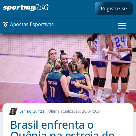
Registre-se
Apostas Esportivas
CONMEBOL LIBERTADORES
FUTEBOL NACIONAL
FUTEBOL INTERNACIONAL
COMO APOSTAR
Lenizio Güntzel
Última atualização: 26/07/2024
MAIS ESPORTES
Brasil enfrenta o
Quênia na estreia do