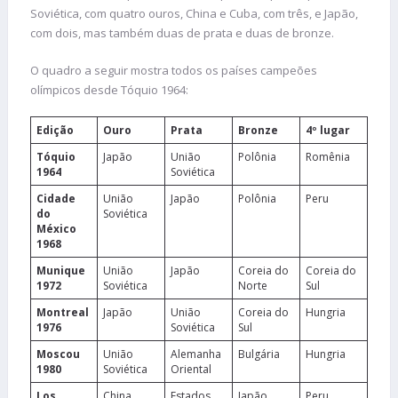
Soviética, com quatro ouros, China e Cuba, com três, e Japão,
com dois, mas também duas de prata e duas de bronze.
O quadro a seguir mostra todos os países campeões
olímpicos desde Tóquio 1964:
Edição
Ouro
Prata
Bronze
4º lugar
Tóquio
Japão
União
Polônia
Romênia
1964
Soviética
Cidade
União
Japão
Polônia
Peru
do
Soviética
México
1968
Munique
União
Japão
Coreia do
Coreia do
1972
Soviética
Norte
Sul
Montreal
Japão
União
Coreia do
Hungria
1976
Soviética
Sul
Moscou
União
Alemanha
Bulgária
Hungria
1980
Soviética
Oriental
Los
China
Estados
Japão
Peru