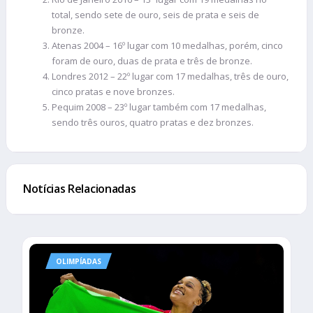
total, sendo sete de ouro, seis de prata e seis de
bronze.
Atenas 2004 – 16º lugar com 10 medalhas, porém, cinco
foram de ouro, duas de prata e três de bronze.
Londres 2012 – 22º lugar com 17 medalhas, três de ouro,
cinco pratas e nove bronzes.
Pequim 2008 – 23º lugar também com 17 medalhas,
sendo três ouros, quatro pratas e dez bronzes.
Notícias Relacionadas
OLIMPÍADAS