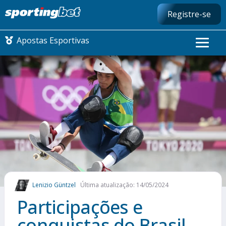
Registre-se
Apostas Esportivas
CONMEBOL LIBERTADORES
FUTEBOL NACIONAL
FUTEBOL INTERNACIONAL
COMO APOSTAR
Lenizio Güntzel
Última atualização: 14/05/2024
MAIS ESPORTES
Participações e
conquistas do Brasil