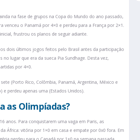
iu ainda na fase de grupos na Copa do Mundo do ano passado,
eira venceu o Panamá por 4×0 e perdeu para a França por 2×1.
nicial, frustrou os planos de seguir adiante.
s dois últimos jogos feitos pelo Brasil antes da participação
as no lugar que era da sueca Pia Sundhage. Desta vez,
artidas por 4×0.
u sete (Porto Rico, Colômbia, Panamá, Argentina, México e
o) e perdeu apenas uma (Estados Unidos).
a as Olimpíadas?
e 16 anos. Para conquistarem uma vaga em Paris, as
 da África: vitória por 1×0 em casa e empate por 0x0 fora. Em
igéria perdeu para o Canadá por 1×0 na semana passada.