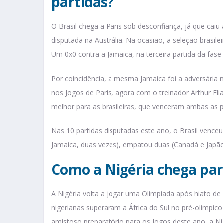
partidas?
O Brasil chega a Paris sob desconfiança, já que ca
disputada na Austrália. Na ocasião, a seleção brasil
Um 0x0 contra a Jamaica, na terceira partida da fase i
Por coincidência, a mesma Jamaica foi a adversária no
nos Jogos de Paris, agora com o treinador Arthur Eli
melhor para as brasileiras, que venceram ambas as p
Nas 10 partidas disputadas este ano, o Brasil vence
Jamaica, duas vezes), empatou duas (Canadá e Japã
Como a Nigéria chega par
A Nigéria volta a jogar uma Olimpíada após hiato d
nigerianas superaram a África do Sul no pré-olímpico
amistoso preparatório para os Jogos deste ano, a N