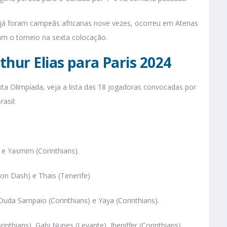
 já foram campeãs africanas nove vezes, ocorreu em Atenas
am o torneio na sexta colocação.
thur Elias para Paris 2024
ta Olimpíada, veja a lista das 18 jogadoras convocadas por
rasil:
) e Yasmim (Corinthians).
ton Dash) e Thais (Tenerife)
, Duda Sampaio (Corinthians) e Yaya (Corinthians).
orinthians), Gabi Nunes (Levante), Jheniffer (Corinthians),