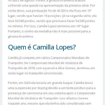
no dia 2 de agosto. Porém, a ginasta brasileira acabou
sofrendo uma queda na apresentação da primeira série. Por
conta disso, sua pontuação foi de 42.920 e ela ficou em 15º
lugar, sendo que haviam 16 posições. Já na segunda série, ela
teve 50.580 pontos, sendo que precisava fazer 54.500 pontos
no mínimo. Por isso, Camilla Lopes terminou em 14° lugar.
Portanto, o sonho da medalha não é mais possível para a
ginasta brasileira.
Quem é Camilla Lopes?
Camilla já competiu em vários Campeonatos Mundiais de
Trampolim. No Campeonato Mundial de Ginástica de
Trampolim de 2018, com a parceira Alice Gomes, terminou em
sexto lugar no trampolim sincronizado.
Porém, em 2020 ela levaria um grande baque: Camilla levou
uma suspensão por doping devido a um teste positivo para a
presença de canrenona em seu sistema após o Campeonato
Mundial de Ginástica de Trampolim. Isso afastou Gomes
naquele ano, mesmo que ela tenha sido considerada sem