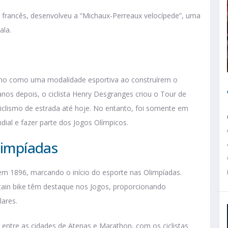
s francês, desenvolveu a “Michaux-Perreaux velocípede”, uma
ala.
lismo como uma modalidade esportiva ao construírem o
nos depois, o ciclista Henry Desgranges criou o Tour de
clismo de estrada até hoje. No entanto, foi somente em
al e fazer parte dos Jogos Olímpicos.
Olimpíadas
em 1896, marcando o início do esporte nas Olimpíadas.
tain bike têm destaque nos Jogos, proporcionando
lares.
a entre as cidades de Atenas e Marathon, com os ciclistas