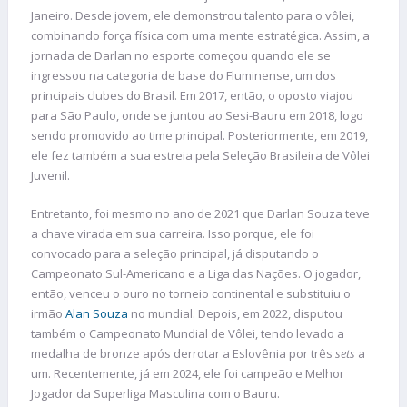
Janeiro. Desde jovem, ele demonstrou talento para o vôlei,
combinando força física com uma mente estratégica. Assim, a
jornada de Darlan no esporte começou quando ele se
ingressou na categoria de base do Fluminense, um dos
principais clubes do Brasil. Em 2017, então, o oposto viajou
para São Paulo, onde se juntou ao Sesi-Bauru em 2018, logo
sendo promovido ao time principal. Posteriormente, em 2019,
ele fez também a sua estreia pela Seleção Brasileira de Vôlei
Juvenil.
Entretanto, foi mesmo no ano de 2021 que Darlan Souza teve
a chave virada em sua carreira. Isso porque, ele foi
convocado para a seleção principal, já disputando o
Campeonato Sul-Americano e a Liga das Nações. O jogador,
então, venceu o ouro no torneio continental e substituiu o
irmão
Alan Souza
no mundial. Depois, em 2022, disputou
também o Campeonato Mundial de Vôlei, tendo levado a
medalha de bronze após derrotar a Eslovênia por três
sets
a
um. Recentemente, já em 2024, ele foi campeão e Melhor
Jogador da Superliga Masculina com o Bauru.