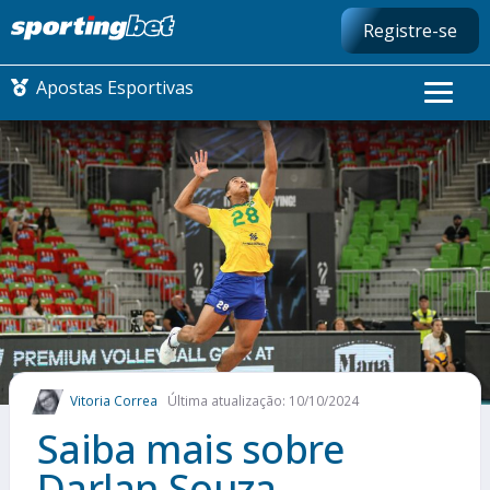
Registre-se
Apostas Esportivas
CONMEBOL LIBERTADORES
FUTEBOL NACIONAL
FUTEBOL INTERNACIONAL
COMO APOSTAR
Vitoria Correa
Última atualização: 10/10/2024
MAIS ESPORTES
Saiba mais sobre
Darlan Souza,