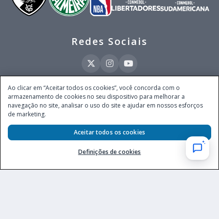
Redes Sociais
Ao clicar em “Aceitar todos os cookies”, você concorda com o
armazenamento de cookies no seu dispositivo para melhorar a
Este site é operado pela Ventmear Brasil LTDA (CNPJ 52.868.380/0001-84), com
navegação no site, analisar o uso do site e ajudar em nossos esforços
endereço na Avenida Brigadeiro Faria Lima, nº 4.055, 3º andar, Itaim Bibi, no
de marketing.
Município de São Paulo, Estado de São Paulo, CEP 04538-133, Brasil - empresa
autorizada a operar apostas de quota fixa em todo território nacional pela
Secretaria de Prêmios e Apostas do Ministério da Fazenda, conforme Portaria nº
Aceitar todos os cookies
247, de 07.02.2025, publicada no DOU em 11.2.2025.
Definições de cookies