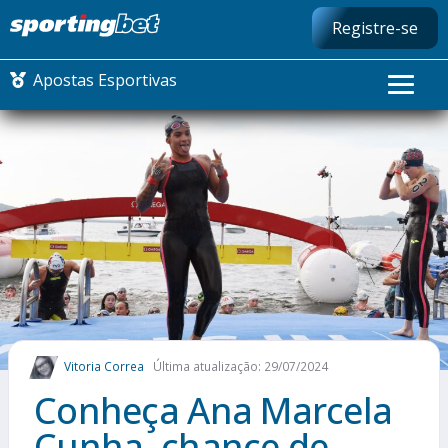
Registre-se
Apostas Esportivas
CONMEBOL LIBERTADORES
FUTEBOL NACIONAL
FUTEBOL INTERNACIONAL
COMO APOSTAR
Vitoria Correa
Última atualização: 29/07/2024
MAIS ESPORTES
Conheça Ana Marcela
Cunha, chance de