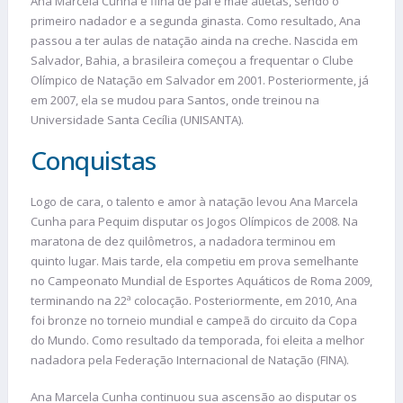
Ana Marcela Cunha é filha de pai e mãe atletas, sendo o
primeiro nadador e a segunda ginasta. Como resultado, Ana
passou a ter aulas de natação ainda na creche. Nascida em
Salvador, Bahia, a brasileira começou a frequentar o Clube
Olímpico de Natação em Salvador em 2001. Posteriormente, já
em 2007, ela se mudou para Santos, onde treinou na
Universidade Santa Cecília (UNISANTA).
Conquistas
Logo de cara, o talento e amor à natação levou Ana Marcela
Cunha para Pequim disputar os Jogos Olímpicos de 2008. Na
maratona de dez quilômetros, a nadadora terminou em
quinto lugar. Mais tarde, ela competiu em prova semelhante
no Campeonato Mundial de Esportes Aquáticos de Roma 2009,
terminando na 22ª colocação. Posteriormente, em 2010, Ana
foi bronze no torneio mundial e campeã do circuito da Copa
do Mundo. Como resultado da temporada, foi eleita a melhor
nadadora pela Federação Internacional de Natação (FINA).
Ana Marcela Cunha continuou sua ascensão ao disputar os