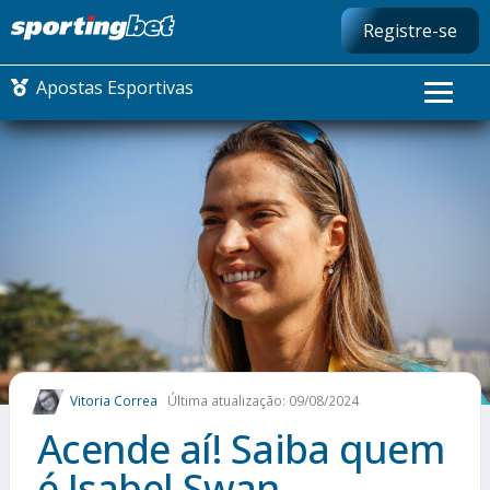
Registre-se
Apostas Esportivas
CONMEBOL LIBERTADORES
FUTEBOL NACIONAL
FUTEBOL INTERNACIONAL
COMO APOSTAR
Vitoria Correa
Última atualização: 09/08/2024
MAIS ESPORTES
Acende aí! Saiba quem
é Isabel Swan,