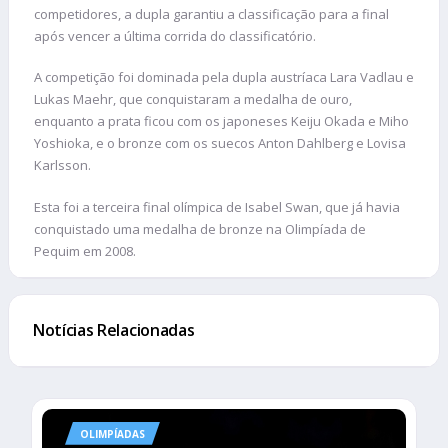
competidores, a dupla garantiu a classificação para a final
após vencer a última corrida do classificatório.
A competição foi dominada pela dupla austríaca Lara Vadlau e
Lukas Maehr, que conquistaram a medalha de ouro,
enquanto a prata ficou com os japoneses Keiju Okada e Miho
Yoshioka, e o bronze com os suecos Anton Dahlberg e Lovisa
Karlsson.
Esta foi a terceira final olímpica de Isabel Swan, que já havia
conquistado uma medalha de bronze na Olimpíada de
Pequim em 2008.
Notícias Relacionadas
OLIMPÍADAS