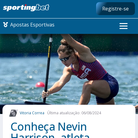
Registre-se
Apostas Esportivas
CONMEBOL LIBERTADORES
FUTEBOL NACIONAL
FUTEBOL INTERNACIONAL
COMO APOSTAR
Vitoria Correa
Última atualização: 06/08/2024
MAIS ESPORTES
Conheça Nevin
Harrison, atleta