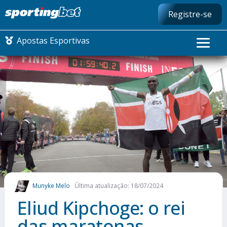
Registre-se
Apostas Esportivas
CONMEBOL LIBERTADORES
FUTEBOL NACIONAL
FUTEBOL INTERNACIONAL
COMO APOSTAR
Munyke Melo
Última atualização: 18/07/2024
MAIS ESPORTES
Eliud Kipchoge: o rei
das maratonas