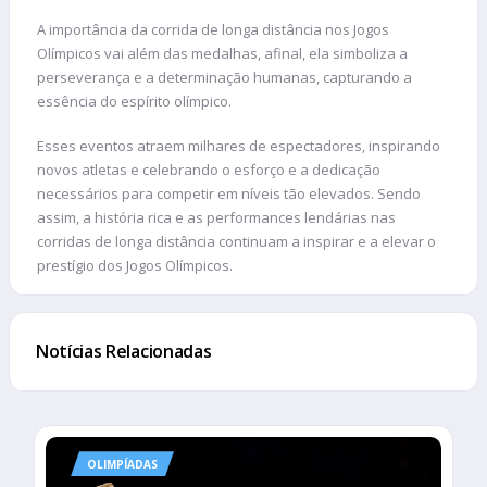
A importância da corrida de longa distância nos Jogos
Olímpicos vai além das medalhas, afinal, ela simboliza a
perseverança e a determinação humanas, capturando a
essência do espírito olímpico.
Esses eventos atraem milhares de espectadores, inspirando
novos atletas e celebrando o esforço e a dedicação
necessários para competir em níveis tão elevados. Sendo
assim, a história rica e as performances lendárias nas
corridas de longa distância continuam a inspirar e a elevar o
prestígio dos Jogos Olímpicos.
Notícias Relacionadas
OLIMPÍADAS