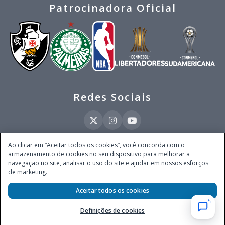
Patrocinadora Oficial
Redes Sociais
Ao clicar em “Aceitar todos os cookies”, você concorda com o
armazenamento de cookies no seu dispositivo para melhorar a
Este site é operado pela Ventmear Brasil LTDA (CNPJ 52.868.380/0001-84), com
navegação no site, analisar o uso do site e ajudar em nossos esforços
endereço na Avenida Brigadeiro Faria Lima, nº 4.055, 3º andar, Itaim Bibi, no
de marketing.
Município de São Paulo, Estado de São Paulo, CEP 04538-133, Brasil - empresa
autorizada a operar apostas de quota fixa em todo território nacional pela
Aceitar todos os cookies
Secretaria de Prêmios e Apostas do Ministério da Fazenda, conforme Portaria nº
247, de 07.02.2025, publicada no DOU em 11.2.2025.
Definições de cookies