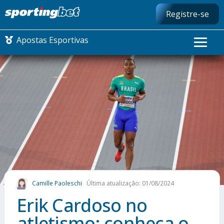
Registre-se
Apostas Esportivas
CONMEBOL LIBERTADORES
FUTEBOL NACIONAL
FUTEBOL INTERNACIONAL
COMO APOSTAR
Camille Paoleschi
Última atualização: 01/08/2024
MAIS ESPORTES
Erik Cardoso no
atletismo: conheça o