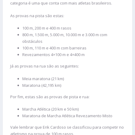
categoria é uma que conta com mais atletas brasileiros.
As provas na pista são estas:
100 m, 200 m e 400 m rasos
800 m, 1.500 m, 5.000 m, 10.000 m e 3.000 m com
obstáculos
100 m, 110 m e 400 m com barreiras
Revezamentos 4×100 m e 4×400 m
Já as provas na rua são as seguintes:
Meia maratona (21 km)
Maratona (42,195 km)
Por fim, estas são as provas de pista e rua:
Marcha Atlética (20 km e 50 km)
Maratona de Marcha Atlética Revezamento Misto
Vale lembrar que Erik Cardoso se classificou para competir no
atletismo na prova de 100 m rasos.