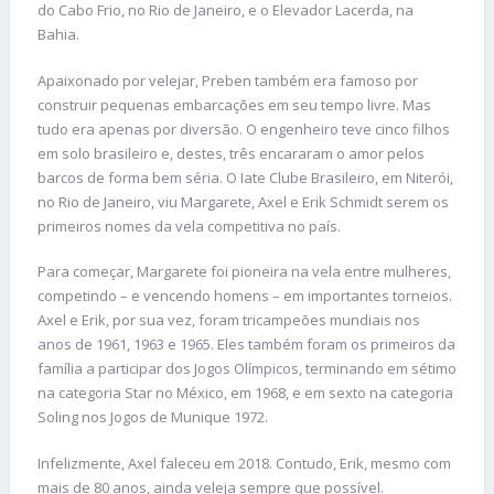
do Cabo Frio, no Rio de Janeiro, e o Elevador Lacerda, na
Bahia.
Apaixonado por velejar, Preben também era famoso por
construir pequenas embarcações em seu tempo livre. Mas
tudo era apenas por diversão. O engenheiro teve cinco filhos
em solo brasileiro e, destes, três encararam o amor pelos
barcos de forma bem séria. O Iate Clube Brasileiro, em Niterói,
no Rio de Janeiro, viu Margarete, Axel e Erik Schmidt serem os
primeiros nomes da vela competitiva no país.
Para começar, Margarete foi pioneira na vela entre mulheres,
competindo – e vencendo homens – em importantes torneios.
Axel e Erik, por sua vez, foram tricampeões mundiais nos
anos de 1961, 1963 e 1965. Eles também foram os primeiros da
família a participar dos Jogos Olímpicos, terminando em sétimo
na categoria Star no México, em 1968, e em sexto na categoria
Soling nos Jogos de Munique 1972.
Infelizmente, Axel faleceu em 2018. Contudo, Erik, mesmo com
mais de 80 anos, ainda veleja sempre que possível.