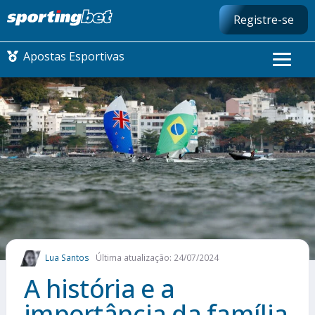
Registre-se
Apostas Esportivas
CONMEBOL LIBERTADORES
FUTEBOL NACIONAL
FUTEBOL INTERNACIONAL
COMO APOSTAR
Lua Santos
Última atualização: 24/07/2024
MAIS ESPORTES
A história e a
importância da família