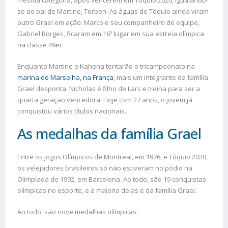
mesma categoria, após vencerem em Tóquio 2020, igualando-
se ao pai de Martine, Torben. As águas de Tóquio ainda viram
outro Grael em ação: Marco e seu companheiro de equipe,
Gabriel Borges, ficaram em 16º lugar em sua estreia olímpica
na classe 49er.
Enquanto Martine e Kahena tentarão o tricampeonato na
marina de Marselha, na França
, mais um integrante da família
Grael desponta. Nicholas é filho de Lars e treina para ser a
quarta geração vencedora. Hoje com 27 anos, o jovem já
conquistou vários títulos nacionais.
As medalhas da família Grael
Entre os Jogos Olímpicos de Montreal, em 1976, e Tóquio 2020,
os velejadores brasileiros só não estiveram no pódio na
Olimpíada de 1992, em Barcelona. Ao todo, são 19 conquistas
olímpicas no esporte, e a maioria delas é da família Grael.
Ao todo, são nove medalhas olímpicas: