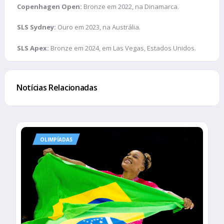
Copenhagen Open:
Bronze em 2022, na Dinamarca.
SLS Sydney:
Ouro em 2023, na Austrália.
SLS Apex:
Bronze em 2024, em Las Vegas, Estados Unidos.
Notícias Relacionadas
OLIMPÍADAS