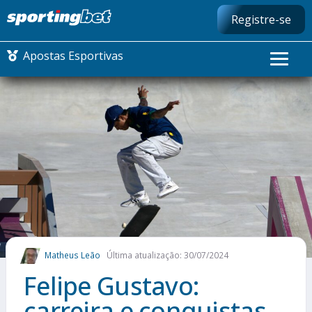
Registre-se
Apostas Esportivas
CONMEBOL LIBERTADORES
FUTEBOL NACIONAL
FUTEBOL INTERNACIONAL
COMO APOSTAR
Matheus Leão
Última atualização: 30/07/2024
MAIS ESPORTES
Felipe Gustavo:
carreira e conquistas