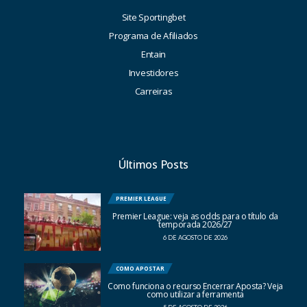
Site Sportingbet
Programa de Afiliados
Entain
Investidores
Carreiras
Últimos Posts
PREMIER LEAGUE
Premier League: veja as odds para o título da
temporada 2026/27
6 DE AGOSTO DE 2026
COMO APOSTAR
Como funciona o recurso Encerrar Aposta? Veja
como utilizar a ferramenta