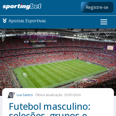
Registre-se
Apostas Esportivas
CONMEBOL LIBERTADORES
FUTEBOL NACIONAL
FUTEBOL INTERNACIONAL
COMO APOSTAR
Lua Santos
Última atualização: 25/07/2024
MAIS ESPORTES
Futebol masculino:
seleções, grupos e