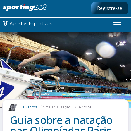
Registre-se
Apostas Esportivas
CONMEBOL LIBERTADORES
FUTEBOL NACIONAL
FUTEBOL INTERNACIONAL
COMO APOSTAR
Lua Santos
Última atualização: 03/07/2024
MAIS ESPORTES
Guia sobre a natação
nas Olimpíadas Paris