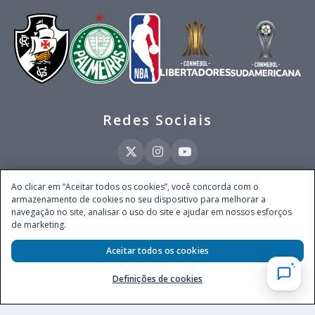
Redes Sociais
Ao clicar em “Aceitar todos os cookies”, você concorda com o
armazenamento de cookies no seu dispositivo para melhorar a
Este site é operado pela Ventmear Brasil LTDA (CNPJ 52.868.380/0001-84), com
navegação no site, analisar o uso do site e ajudar em nossos esforços
endereço na Avenida Brigadeiro Faria Lima, nº 4.055, 3º andar, Itaim Bibi, no
de marketing.
Município de São Paulo, Estado de São Paulo, CEP 04538-133, Brasil - empresa
autorizada a operar apostas de quota fixa em todo território nacional pela
Secretaria de Prêmios e Apostas do Ministério da Fazenda, conforme Portaria nº
Aceitar todos os cookies
247, de 07.02.2025, publicada no DOU em 11.2.2025.
Definições de cookies