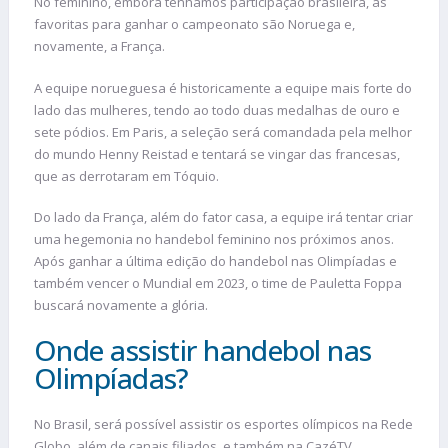
No feminino, embora tenhamos participação brasileira, as
favoritas para ganhar o campeonato são Noruega e,
novamente, a França.
A equipe norueguesa é historicamente a equipe mais forte do
lado das mulheres, tendo ao todo duas medalhas de ouro e
sete pódios. Em Paris, a seleção será comandada pela melhor
do mundo Henny Reistad e tentará se vingar das francesas,
que as derrotaram em Tóquio.
Do lado da França, além do fator casa, a equipe irá tentar criar
uma hegemonia no handebol feminino nos próximos anos.
Após ganhar a última edição do handebol nas Olimpíadas e
também vencer o Mundial em 2023, o time de Pauletta Foppa
buscará novamente a glória.
Onde assistir handebol nas
Olimpíadas?
No Brasil, será possível assistir os esportes olímpicos na Rede
Globo, além de canais filiados, e também na CazéTV.