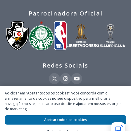
Patrocinadora Oficial
Redes Sociais
Ao clicar em “Aceitar todos os cookies”, você concorda com o
armazenamento de cookies no seu dispositivo para melhorar a
Este site é operado pela Ventmear Brasil LTDA (CNPJ 52.868.380/0001-84), com
navegação no site, analisar o uso do site e ajudar em nossos esforços
endereço na Avenida Brigadeiro Faria Lima, nº 4.055, 3º andar, Itaim Bibi, no
de marketing.
Município de São Paulo, Estado de São Paulo, CEP 04538-133, Brasil - empresa
autorizada a operar apostas de quota fixa em todo território nacional pela
Secretaria de Prêmios e Apostas do Ministério da Fazenda, conforme Portaria nº
Aceitar todos os cookies
247, de 07.02.2025, publicada no DOU em 11.2.2025.