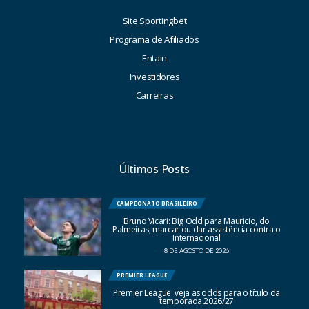
Site Sportingbet
Programa de Afiliados
Entain
Investidores
Carreiras
Últimos Posts
CAMPEONATO BRASILEIRO
Bruno Vicari: Big Odd para Mauricio, do
Palmeiras, marcar ou dar assistência contra o
Internacional
8 DE AGOSTO DE 2026
PREMIER LEAGUE
Premier League: veja as odds para o título da
temporada 2026/27