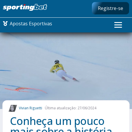
Registre-se
Apostas Esportivas
CONMEBOL LIBERTADORES
FUTEBOL NACIONAL
FUTEBOL INTERNACIONAL
COMO APOSTAR
Vivian Riguetti
Última atualização: 27/06/2024
MAIS ESPORTES
Conheça um pouco
mais sobre a história