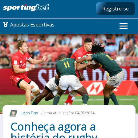
Registre-se
Apostas Esportivas
CONMEBOL LIBERTADORES
FUTEBOL NACIONAL
FUTEBOL INTERNACIONAL
COMO APOSTAR
Lucas Eloy
Última atualização: 04/07/2024
MAIS ESPORTES
Conheça agora a
história do rugby