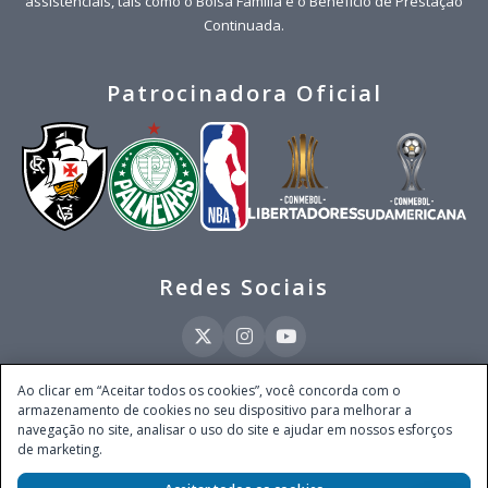
assistenciais, tais como o Bolsa Família e o Benefício de Prestação
Continuada.
Patrocinadora Oficial
Redes Sociais
Ao clicar em “Aceitar todos os cookies”, você concorda com o
armazenamento de cookies no seu dispositivo para melhorar a
Este site é operado pela Ventmear Brasil LTDA (CNPJ 52.868.380/0001-84), com
navegação no site, analisar o uso do site e ajudar em nossos esforços
endereço na Avenida Brigadeiro Faria Lima, nº 4.055, 3º andar, Itaim Bibi, no
de marketing.
Município de São Paulo, Estado de São Paulo, CEP 04538-133, Brasil - empresa
autorizada a operar apostas de quota fixa em todo território nacional pela