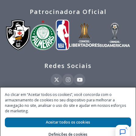
Patrocinadora Oficial
Redes Sociais
Ao clicar em “Aceitar todos os cookies”, você concorda com o
armazenamento de cookies no seu dispositivo para melhorar a
Este site é operado pela Ventmear Brasil LTDA (CNPJ 52.868.380/0001-84), com
navegação no site, analisar o uso do site e ajudar em nossos esforços
endereço na Avenida Brigadeiro Faria Lima, nº 4.055, 3º andar, Itaim Bibi, no
de marketing.
Município de São Paulo, Estado de São Paulo, CEP 04538-133, Brasil - empresa
autorizada a operar apostas de quota fixa em todo território nacional pela
Aceitar todos os cookies
Secretaria de Prêmios e Apostas do Ministério da Fazenda, conforme Portaria nº
247, de 07.02.2025, publicada no DOU em 11.2.2025.
Definições de cookies