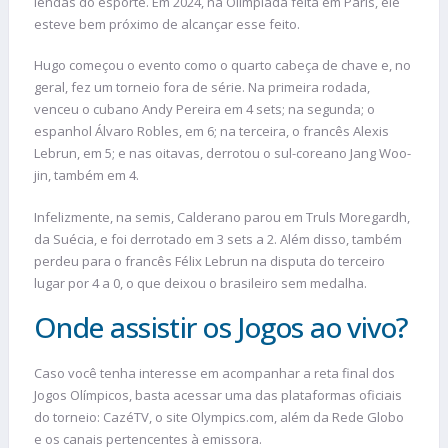
lendas do esporte. Em 2024, na Olimpíada feita em Paris, ele
esteve bem próximo de alcançar esse feito.
Hugo começou o evento como o quarto cabeça de chave e, no
geral, fez um torneio fora de série. Na primeira rodada,
venceu o cubano Andy Pereira em 4 sets; na segunda; o
espanhol Álvaro Robles, em 6; na terceira, o francês Alexis
Lebrun, em 5; e nas oitavas, derrotou o sul-coreano Jang Woo-
jin, também em 4.
Infelizmente, na semis, Calderano parou em Truls Moregardh,
da Suécia, e foi derrotado em 3 sets a 2. Além disso, também
perdeu para o francês Félix Lebrun na disputa do terceiro
lugar por 4 a 0, o que deixou o brasileiro sem medalha.
Onde assistir os Jogos ao vivo?
Caso você tenha interesse em acompanhar a reta final dos
Jogos Olímpicos, basta acessar uma das plataformas oficiais
do torneio: CazéTV, o site Olympics.com, além da Rede Globo
e os canais pertencentes à emissora.