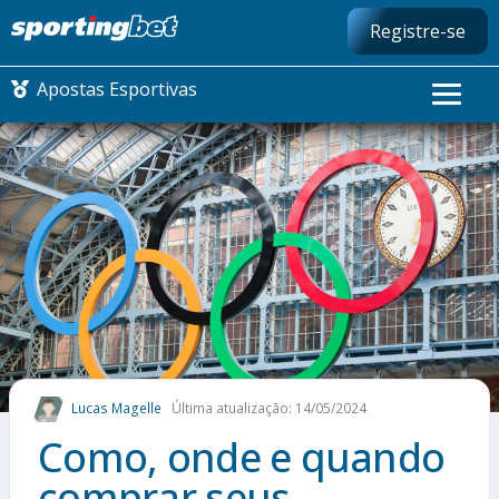
Registre-se
Apostas Esportivas
CONMEBOL LIBERTADORES
FUTEBOL NACIONAL
FUTEBOL INTERNACIONAL
COMO APOSTAR
Lucas Magelle
Última atualização: 14/05/2024
MAIS ESPORTES
Como, onde e quando
comprar seus