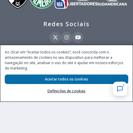
Redes Sociais
Ao clicar em “Aceitar todos os cookies”, você concorda com o
armazenamento de cookies no seu dispositivo para melhorar a
Este site é operado pela Ventmear Brasil LTDA (CNPJ 52.868.380/0001-84), com
navegação no site, analisar o uso do site e ajudar em nossos esforços
endereço na Avenida Brigadeiro Faria Lima, nº 4.055, 3º andar, Itaim Bibi, no
de marketing.
Município de São Paulo, Estado de São Paulo, CEP 04538-133, Brasil - empresa
autorizada a operar apostas de quota fixa em todo território nacional pela
Secretaria de Prêmios e Apostas do Ministério da Fazenda, conforme Portaria nº
Aceitar todos os cookies
247, de 07.02.2025, publicada no DOU em 11.2.2025.
Definições de cookies