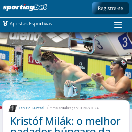
Registre-se
Apostas Esportivas
CONMEBOL LIBERTADORES
FUTEBOL NACIONAL
FUTEBOL INTERNACIONAL
COMO APOSTAR
Lenizio Güntzel
Última atualização: 03/07/2024
MAIS ESPORTES
Kristóf Milák: o melhor
nadador húngaro da