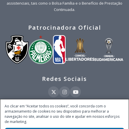
assistenciais, tais como o Bolsa Família e o Benefício de Prestação
Continuada.
Patrocinadora Oficial
Redes Sociais
Ao clicar em “Aceitar todos os cookies”, você concorda com o
armazenamento de cookies no seu dispositivo para melhorar a
Este site é operado pela Ventmear Brasil LTDA (CNPJ 52.868.380/0001-84), com
navegação no site, analisar o uso do site e ajudar em nossos esforços
endereço na Avenida Brigadeiro Faria Lima, nº 4.055, 3º andar, Itaim Bibi, no
de marketing.
Município de São Paulo, Estado de São Paulo, CEP 04538-133, Brasil - empresa
autorizada a operar apostas de quota fixa em todo território nacional pela