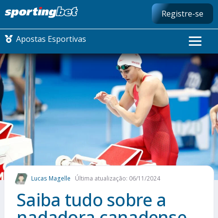
Registre-se
Apostas Esportivas
CONMEBOL LIBERTADORES
FUTEBOL NACIONAL
FUTEBOL INTERNACIONAL
COMO APOSTAR
Lucas Magelle
Última atualização: 06/11/2024
MAIS ESPORTES
Saiba tudo sobre a
nadadora canadense