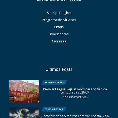
Site Sportingbet
Programa de Afiliados
Entain
Investidores
Carreiras
Últimos Posts
PREMIER LEAGUE
Premier League: veja as odds para o título da
temporada 2026/27
6 DE AGOSTO DE 2026
COMO APOSTAR
Como funciona o recurso Encerrar Aposta? Veja