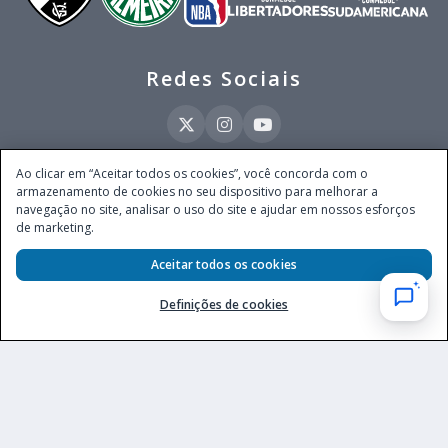
Redes Sociais
Ao clicar em “Aceitar todos os cookies”, você concorda com o
armazenamento de cookies no seu dispositivo para melhorar a
Este site é operado pela Ventmear Brasil LTDA (CNPJ 52.868.380/0001-84), com
navegação no site, analisar o uso do site e ajudar em nossos esforços
endereço na Avenida Brigadeiro Faria Lima, nº 4.055, 3º andar, Itaim Bibi, no
de marketing.
Município de São Paulo, Estado de São Paulo, CEP 04538-133, Brasil - empresa
autorizada a operar apostas de quota fixa em todo território nacional pela
Aceitar todos os cookies
Secretaria de Prêmios e Apostas do Ministério da Fazenda, conforme Portaria nº
247, de 07.02.2025, publicada no DOU em 11.2.2025.
Definições de cookies